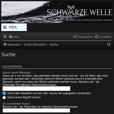
Radio Schwarze Welle Forum
Das Radio mit den Besten Dunklen Liedern
HEA
DERL
FAQ
Registrieren
Anmelden
INK_
S
Startseite
Foren-Übersicht
Suche
MEN
u
Suche
c
U
h
SUCHANFRAGE
e
Suche nach Wörtern:
Setze ein
+
vor ein Wort, das gefunden werden muss und ein
-
vor ein Wort, das nicht
gefunden werden darf. Verwende mehrere Wörter getrennt durch
|
innerhalb einer
Klammer, wenn nur eines der Wörter gefunden werden muss. Benutze ein * als
Platzhalter für teilweise Übereinstimmungen.
Nach allen Begriffen suchen oder Suche wie angegeben verwenden
Nach einem Begriff suchen
Zu suchender Autor:
Benutze ein * als Platzhalter für teilweise Übereinstimmungen.