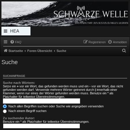
Radio Schwarze Welle Forum
Das Radio mit den Besten Dunklen Liedern
HEA
DERL
FAQ
Registrieren
Anmelden
INK_
S
Startseite
Foren-Übersicht
Suche
MEN
u
Suche
c
U
h
SUCHANFRAGE
e
Suche nach Wörtern:
Setze ein
+
vor ein Wort, das gefunden werden muss und ein
-
vor ein Wort, das nicht
gefunden werden darf. Verwende mehrere Wörter getrennt durch
|
innerhalb einer
Klammer, wenn nur eines der Wörter gefunden werden muss. Benutze ein * als
Platzhalter für teilweise Übereinstimmungen.
Nach allen Begriffen suchen oder Suche wie angegeben verwenden
Nach einem Begriff suchen
Zu suchender Autor:
Benutze ein * als Platzhalter für teilweise Übereinstimmungen.