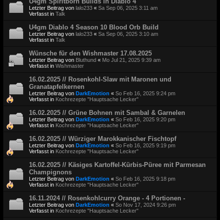
U4gm Spiritborn Builds in Diablo 4
Letzter Beitrag von
lalo233
«
Sa Sep 06, 2025 3:11 am
Verfasst in
Talk
U4gm Diablo 4 Season 10 Blood Orb Build
Letzter Beitrag von
lalo233
«
Sa Sep 06, 2025 3:10 am
Verfasst in
Talk
Wünsche für den Wishmaster 17.08.2025
Letzter Beitrag von
Bluthund
«
Mo Jul 21, 2025 9:39 am
Verfasst in
Wishmaster
16.02.2025 // Rosenkohl-Slaw mit Maronen und
Granatapfelkernen
Letzter Beitrag von
DarkEmotion
«
So Feb 16, 2025 9:24 pm
Verfasst in
Kochrezepte "Hauptsache Lecker"
16.02.2025 // Grüne Bohnen mit Sambal & Garnelen
Letzter Beitrag von
DarkEmotion
«
So Feb 16, 2025 9:20 pm
Verfasst in
Kochrezepte "Hauptsache Lecker"
16.02.2025 // Würziger Marokkanischer Fischtopf
Letzter Beitrag von
DarkEmotion
«
So Feb 16, 2025 9:19 pm
Verfasst in
Kochrezepte "Hauptsache Lecker"
16.02.2025 // Käsiges Kartoffel-Kürbis-Püree mit Parmesan
Champignons
Letzter Beitrag von
DarkEmotion
«
So Feb 16, 2025 9:18 pm
Verfasst in
Kochrezepte "Hauptsache Lecker"
16.11.2024 // Rosenkohlcurry Orange - 4 Portionen -
Letzter Beitrag von
DarkEmotion
«
So Nov 17, 2024 9:26 pm
Verfasst in
Kochrezepte "Hauptsache Lecker"