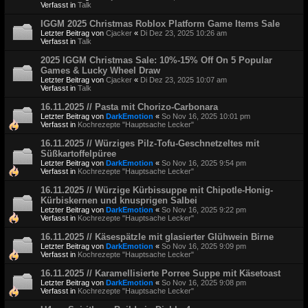
Verfasst in
Talk
IGGM 2025 Christmas Roblox Platform Game Items Sale
Letzter Beitrag von
Cjacker
«
Di Dez 23, 2025 10:26 am
Verfasst in
Talk
2025 IGGM Christmas Sale: 10%-15% Off On 5 Popular
Games & Lucky Wheel Draw
Letzter Beitrag von
Cjacker
«
Di Dez 23, 2025 10:07 am
Verfasst in
Talk
16.11.2025 // Pasta mit Chorizo-Carbonara
Letzter Beitrag von
DarkEmotion
«
So Nov 16, 2025 10:01 pm
Verfasst in
Kochrezepte "Hauptsache Lecker"
16.11.2025 // Würziges Pilz-Tofu-Geschnetzeltes mit
Süßkartoffelpüree
Letzter Beitrag von
DarkEmotion
«
So Nov 16, 2025 9:54 pm
Verfasst in
Kochrezepte "Hauptsache Lecker"
16.11.2025 // Würzige Kürbissuppe mit Chipotle-Honig-
Kürbiskernen und knusprigen Salbei
Letzter Beitrag von
DarkEmotion
«
So Nov 16, 2025 9:22 pm
Verfasst in
Kochrezepte "Hauptsache Lecker"
16.11.2025 // Käsespätzle mit glasierter Glühwein Birne
Letzter Beitrag von
DarkEmotion
«
So Nov 16, 2025 9:09 pm
Verfasst in
Kochrezepte "Hauptsache Lecker"
16.11.2025 // Karamellisierte Porree Suppe mit Käsetoast
Letzter Beitrag von
DarkEmotion
«
So Nov 16, 2025 9:08 pm
Verfasst in
Kochrezepte "Hauptsache Lecker"