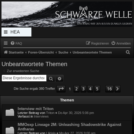
Radio Schwarze Welle Forum
Das Radio mit den Besten Dunklen Liedern
HEA
DERL
FAQ
Registrieren
Anmelden
INK_
S
Startseite
Foren-Übersicht
Suche
Unbeantwortete Themen
MEN
u
Unbeantwortete Themen
c
U
Zur erweiterten Suche
h
Suche
Erweiterte Suche
e
Seite
1
von
16
1
2
3
4
5
16
Nächst
Die Suche ergab 380 Treffer
…
Themen
Interview mit Triton
Letzter Beitrag von
Triton
«
Do Apr 30, 2026 5:06 pm
Verfasst in
Interviews
MMOexp Lineage 2M: Unleashing Shadowstrike Against
Antharas
Letzter Beitrag von
Lilidala
«
Mo Apr 27, 2026 9:00 am