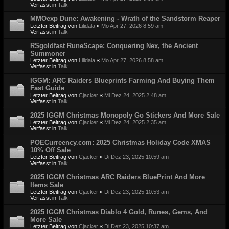
Verfasst in
Talk
MMOexp Dune: Awakening - Wrath of the Sandstorm Reaper
Letzter Beitrag von
Lilidala
«
Mo Apr 27, 2026 8:59 am
Verfasst in
Talk
RSgoldfast RuneScape: Conquering Nex, the Ancient
Summoner
Letzter Beitrag von
Lilidala
«
Mo Apr 27, 2026 8:58 am
Verfasst in
Talk
IGGM: ARC Raiders Blueprints Farming And Buying Them
Fast Guide
Letzter Beitrag von
Cjacker
«
Mi Dez 24, 2025 2:48 am
Verfasst in
Talk
2025 IGGM Christmas Monopoly Go Stickers And More Sale
Letzter Beitrag von
Cjacker
«
Mi Dez 24, 2025 2:35 am
Verfasst in
Talk
POECurreency.com: 2025 Christmas Holiday Code XMAS
10% Off Sale
Letzter Beitrag von
Cjacker
«
Di Dez 23, 2025 10:59 am
Verfasst in
Talk
2025 IGGM Christmas ARC Raiders BluePrint And More
Items Sale
Letzter Beitrag von
Cjacker
«
Di Dez 23, 2025 10:53 am
Verfasst in
Talk
2025 IGGM Christmas Diablo 4 Gold, Runes, Gems, And
More Sale
Letzter Beitrag von
Cjacker
«
Di Dez 23, 2025 10:37 am