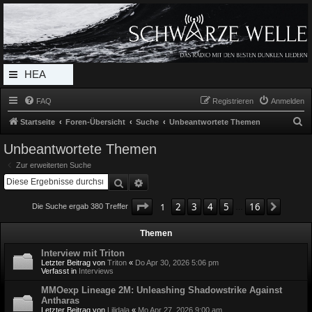
Radio Schwarze Welle Forum
Das Radio mit den Besten Dunklen Liedern
HEA
DERL
FAQ
Registrieren
Anmelden
INK_
S
Startseite
Foren-Übersicht
Suche
Unbeantwortete Themen
MEN
u
Unbeantwortete Themen
c
U
Zur erweiterten Suche
h
Suche
Erweiterte Suche
e
Seite
1
von
16
1
2
3
4
5
16
Nächst
Die Suche ergab 380 Treffer
…
Themen
Interview mit Triton
Letzter Beitrag von
Triton
«
Do Apr 30, 2026 5:06 pm
Verfasst in
Interviews
MMOexp Lineage 2M: Unleashing Shadowstrike Against
Antharas
Letzter Beitrag von
Lilidala
«
Mo Apr 27, 2026 9:00 am