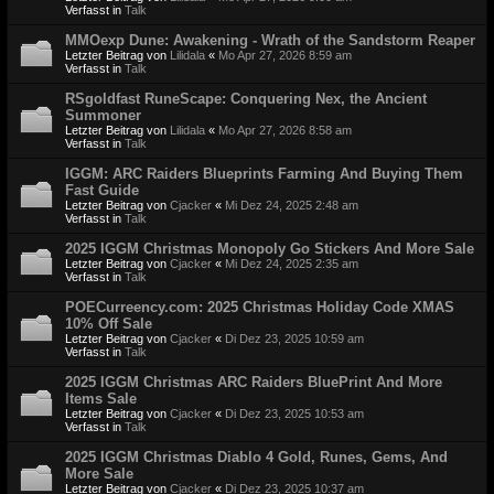
Verfasst in
Talk
MMOexp Dune: Awakening - Wrath of the Sandstorm Reaper
Letzter Beitrag von
Lilidala
«
Mo Apr 27, 2026 8:59 am
Verfasst in
Talk
RSgoldfast RuneScape: Conquering Nex, the Ancient
Summoner
Letzter Beitrag von
Lilidala
«
Mo Apr 27, 2026 8:58 am
Verfasst in
Talk
IGGM: ARC Raiders Blueprints Farming And Buying Them
Fast Guide
Letzter Beitrag von
Cjacker
«
Mi Dez 24, 2025 2:48 am
Verfasst in
Talk
2025 IGGM Christmas Monopoly Go Stickers And More Sale
Letzter Beitrag von
Cjacker
«
Mi Dez 24, 2025 2:35 am
Verfasst in
Talk
POECurreency.com: 2025 Christmas Holiday Code XMAS
10% Off Sale
Letzter Beitrag von
Cjacker
«
Di Dez 23, 2025 10:59 am
Verfasst in
Talk
2025 IGGM Christmas ARC Raiders BluePrint And More
Items Sale
Letzter Beitrag von
Cjacker
«
Di Dez 23, 2025 10:53 am
Verfasst in
Talk
2025 IGGM Christmas Diablo 4 Gold, Runes, Gems, And
More Sale
Letzter Beitrag von
Cjacker
«
Di Dez 23, 2025 10:37 am