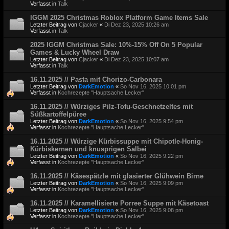
Verfasst in
Talk
IGGM 2025 Christmas Roblox Platform Game Items Sale
Letzter Beitrag von
Cjacker
«
Di Dez 23, 2025 10:26 am
Verfasst in
Talk
2025 IGGM Christmas Sale: 10%-15% Off On 5 Popular
Games & Lucky Wheel Draw
Letzter Beitrag von
Cjacker
«
Di Dez 23, 2025 10:07 am
Verfasst in
Talk
16.11.2025 // Pasta mit Chorizo-Carbonara
Letzter Beitrag von
DarkEmotion
«
So Nov 16, 2025 10:01 pm
Verfasst in
Kochrezepte "Hauptsache Lecker"
16.11.2025 // Würziges Pilz-Tofu-Geschnetzeltes mit
Süßkartoffelpüree
Letzter Beitrag von
DarkEmotion
«
So Nov 16, 2025 9:54 pm
Verfasst in
Kochrezepte "Hauptsache Lecker"
16.11.2025 // Würzige Kürbissuppe mit Chipotle-Honig-
Kürbiskernen und knusprigen Salbei
Letzter Beitrag von
DarkEmotion
«
So Nov 16, 2025 9:22 pm
Verfasst in
Kochrezepte "Hauptsache Lecker"
16.11.2025 // Käsespätzle mit glasierter Glühwein Birne
Letzter Beitrag von
DarkEmotion
«
So Nov 16, 2025 9:09 pm
Verfasst in
Kochrezepte "Hauptsache Lecker"
16.11.2025 // Karamellisierte Porree Suppe mit Käsetoast
Letzter Beitrag von
DarkEmotion
«
So Nov 16, 2025 9:08 pm
Verfasst in
Kochrezepte "Hauptsache Lecker"