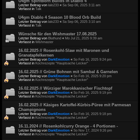
U4gm Spiritborn Builds in Diablo 4
Letzter Beitrag von
lalo233
«
Sa Sep 06, 2025 3:11 am
Verfasst in
Talk
U4gm Diablo 4 Season 10 Blood Orb Build
Letzter Beitrag von
lalo233
«
Sa Sep 06, 2025 3:10 am
Verfasst in
Talk
Wünsche für den Wishmaster 17.08.2025
Letzter Beitrag von
Bluthund
«
Mo Jul 21, 2025 9:39 am
Verfasst in
Wishmaster
16.02.2025 // Rosenkohl-Slaw mit Maronen und
Granatapfelkernen
Letzter Beitrag von
DarkEmotion
«
So Feb 16, 2025 9:24 pm
Verfasst in
Kochrezepte "Hauptsache Lecker"
16.02.2025 // Grüne Bohnen mit Sambal & Garnelen
Letzter Beitrag von
DarkEmotion
«
So Feb 16, 2025 9:20 pm
Verfasst in
Kochrezepte "Hauptsache Lecker"
16.02.2025 // Würziger Marokkanischer Fischtopf
Letzter Beitrag von
DarkEmotion
«
So Feb 16, 2025 9:19 pm
Verfasst in
Kochrezepte "Hauptsache Lecker"
16.02.2025 // Käsiges Kartoffel-Kürbis-Püree mit Parmesan
Champignons
Letzter Beitrag von
DarkEmotion
«
So Feb 16, 2025 9:18 pm
Verfasst in
Kochrezepte "Hauptsache Lecker"
16.11.2024 // Rosenkohlcurry Orange - 4 Portionen -
Letzter Beitrag von
DarkEmotion
«
So Nov 17, 2024 9:26 pm
Verfasst in
Kochrezepte "Hauptsache Lecker"