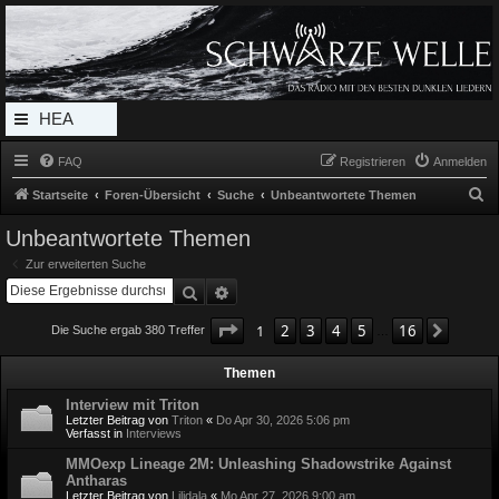
Radio Schwarze Welle Forum
Das Radio mit den Besten Dunklen Liedern
HEA
DERL
FAQ
Registrieren
Anmelden
INK_
S
Startseite
Foren-Übersicht
Suche
Unbeantwortete Themen
MEN
u
Unbeantwortete Themen
c
U
Zur erweiterten Suche
h
Suche
Erweiterte Suche
e
Seite
1
von
16
1
2
3
4
5
16
Nächst
Die Suche ergab 380 Treffer
…
Themen
Interview mit Triton
Letzter Beitrag von
Triton
«
Do Apr 30, 2026 5:06 pm
Verfasst in
Interviews
MMOexp Lineage 2M: Unleashing Shadowstrike Against
Antharas
Letzter Beitrag von
Lilidala
«
Mo Apr 27, 2026 9:00 am