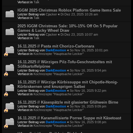
Verfasst in
Talk
IGGM 2025 Christmas Roblox Platform Game Items Sale
Letzter Beitrag von
Cjacker
«
Di Dez 23, 2025 10:26 am
Verfasst in
Talk
2025 IGGM Christmas Sale: 10%-15% Off On 5 Popular
Games & Lucky Wheel Draw
Letzter Beitrag von
Cjacker
«
Di Dez 23, 2025 10:07 am
Verfasst in
Talk
16.11.2025 // Pasta mit Chorizo-Carbonara
Letzter Beitrag von
DarkEmotion
«
So Nov 16, 2025 10:01 pm
Verfasst in
Kochrezepte "Hauptsache Lecker"
16.11.2025 // Würziges Pilz-Tofu-Geschnetzeltes mit
Süßkartoffelpüree
Letzter Beitrag von
DarkEmotion
«
So Nov 16, 2025 9:54 pm
Verfasst in
Kochrezepte "Hauptsache Lecker"
16.11.2025 // Würzige Kürbissuppe mit Chipotle-Honig-
Kürbiskernen und knusprigen Salbei
Letzter Beitrag von
DarkEmotion
«
So Nov 16, 2025 9:22 pm
Verfasst in
Kochrezepte "Hauptsache Lecker"
16.11.2025 // Käsespätzle mit glasierter Glühwein Birne
Letzter Beitrag von
DarkEmotion
«
So Nov 16, 2025 9:09 pm
Verfasst in
Kochrezepte "Hauptsache Lecker"
16.11.2025 // Karamellisierte Porree Suppe mit Käsetoast
Letzter Beitrag von
DarkEmotion
«
So Nov 16, 2025 9:08 pm
Verfasst in
Kochrezepte "Hauptsache Lecker"