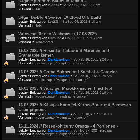
U4gm Spiritborn Builds in Diablo 4
Letzter Beitrag von
lalo233
«
Sa Sep 06, 2025 3:11 am
Verfasst in
Talk
U4gm Diablo 4 Season 10 Blood Orb Build
Letzter Beitrag von
lalo233
«
Sa Sep 06, 2025 3:10 am
Verfasst in
Talk
Wünsche für den Wishmaster 17.08.2025
Letzter Beitrag von
Bluthund
«
Mo Jul 21, 2025 9:39 am
Verfasst in
Wishmaster
16.02.2025 // Rosenkohl-Slaw mit Maronen und
Granatapfelkernen
Letzter Beitrag von
DarkEmotion
«
So Feb 16, 2025 9:24 pm
Verfasst in
Kochrezepte "Hauptsache Lecker"
16.02.2025 // Grüne Bohnen mit Sambal & Garnelen
Letzter Beitrag von
DarkEmotion
«
So Feb 16, 2025 9:20 pm
Verfasst in
Kochrezepte "Hauptsache Lecker"
16.02.2025 // Würziger Marokkanischer Fischtopf
Letzter Beitrag von
DarkEmotion
«
So Feb 16, 2025 9:19 pm
Verfasst in
Kochrezepte "Hauptsache Lecker"
16.02.2025 // Käsiges Kartoffel-Kürbis-Püree mit Parmesan
Champignons
Letzter Beitrag von
DarkEmotion
«
So Feb 16, 2025 9:18 pm
Verfasst in
Kochrezepte "Hauptsache Lecker"
16.11.2024 // Rosenkohlcurry Orange - 4 Portionen -
Letzter Beitrag von
DarkEmotion
«
So Nov 17, 2024 9:26 pm
Verfasst in
Kochrezepte "Hauptsache Lecker"