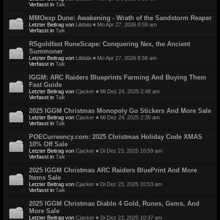
Verfasst in
Talk
MMOexp Dune: Awakening - Wrath of the Sandstorm Reaper
Letzter Beitrag von
Lilidala
«
Mo Apr 27, 2026 8:59 am
Verfasst in
Talk
RSgoldfast RuneScape: Conquering Nex, the Ancient
Summoner
Letzter Beitrag von
Lilidala
«
Mo Apr 27, 2026 8:58 am
Verfasst in
Talk
IGGM: ARC Raiders Blueprints Farming And Buying Them
Fast Guide
Letzter Beitrag von
Cjacker
«
Mi Dez 24, 2025 2:48 am
Verfasst in
Talk
2025 IGGM Christmas Monopoly Go Stickers And More Sale
Letzter Beitrag von
Cjacker
«
Mi Dez 24, 2025 2:35 am
Verfasst in
Talk
POECurreency.com: 2025 Christmas Holiday Code XMAS
10% Off Sale
Letzter Beitrag von
Cjacker
«
Di Dez 23, 2025 10:59 am
Verfasst in
Talk
2025 IGGM Christmas ARC Raiders BluePrint And More
Items Sale
Letzter Beitrag von
Cjacker
«
Di Dez 23, 2025 10:53 am
Verfasst in
Talk
2025 IGGM Christmas Diablo 4 Gold, Runes, Gems, And
More Sale
Letzter Beitrag von
Cjacker
«
Di Dez 23, 2025 10:37 am