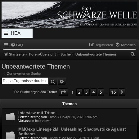
Radio Schwarze Welle Forum
Das Radio mit den Besten Dunklen Liedern
HEA
DERL
FAQ
Registrieren
Anmelden
INK_
S
Startseite
Foren-Übersicht
Suche
Unbeantwortete Themen
MEN
u
Unbeantwortete Themen
c
U
Zur erweiterten Suche
h
Suche
Erweiterte Suche
e
Seite
1
von
16
1
2
3
4
5
16
Nächst
Die Suche ergab 380 Treffer
…
Themen
Interview mit Triton
Letzter Beitrag von
Triton
«
Do Apr 30, 2026 5:06 pm
Verfasst in
Interviews
MMOexp Lineage 2M: Unleashing Shadowstrike Against
Antharas
Letzter Beitrag von
Lilidala
«
Mo Apr 27, 2026 9:00 am