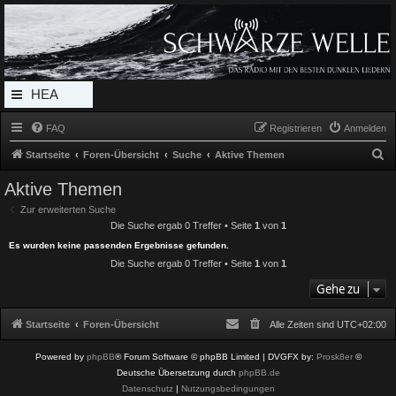
Radio Schwarze Welle Forum
Das Radio mit den Besten Dunklen Liedern
HEA
DERL
FAQ
Registrieren
Anmelden
INK_
S
Startseite
Foren-Übersicht
Suche
Aktive Themen
MEN
u
Aktive Themen
c
U
Zur erweiterten Suche
h
Die Suche ergab 0 Treffer • Seite
1
von
1
e
Es wurden keine passenden Ergebnisse gefunden.
Die Suche ergab 0 Treffer • Seite
1
von
1
Gehe zu
Startseite
Foren-Übersicht
Alle Zeiten sind
UTC+02:00
Powered by
phpBB
® Forum Software © phpBB Limited
| DVGFX by:
Prosk8er
©
Deutsche Übersetzung durch
phpBB.de
Datenschutz
|
Nutzungsbedingungen