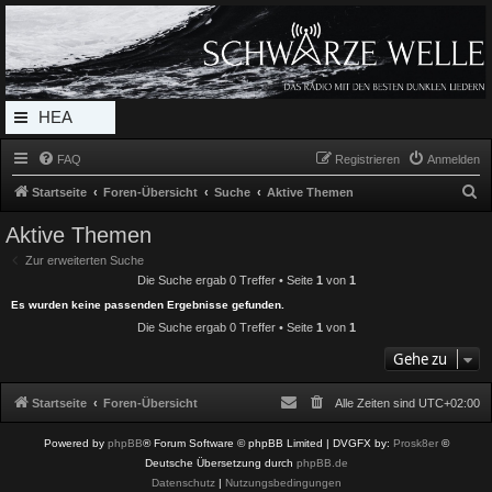
Radio Schwarze Welle Forum
Das Radio mit den Besten Dunklen Liedern
HEA
DERL
FAQ
Registrieren
Anmelden
INK_
S
Startseite
Foren-Übersicht
Suche
Aktive Themen
MEN
u
Aktive Themen
c
U
Zur erweiterten Suche
h
Die Suche ergab 0 Treffer • Seite
1
von
1
e
Es wurden keine passenden Ergebnisse gefunden.
Die Suche ergab 0 Treffer • Seite
1
von
1
Gehe zu
Startseite
Foren-Übersicht
Alle Zeiten sind
UTC+02:00
Powered by
phpBB
® Forum Software © phpBB Limited
| DVGFX by:
Prosk8er
©
Deutsche Übersetzung durch
phpBB.de
Datenschutz
|
Nutzungsbedingungen