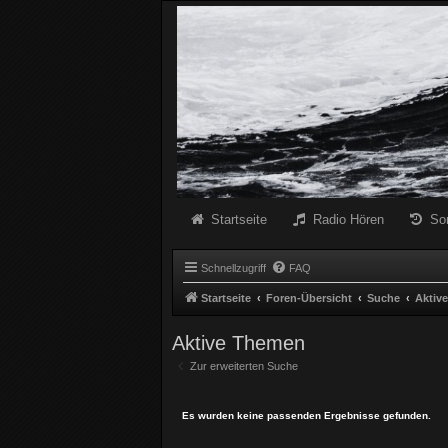
Radio Schwarze Welle Forum
Das Radio mit den Besten Dunklen Liedern
Startseite
Radio Hören
So
Schnellzugriff
FAQ
Startseite
Foren-Übersicht
Suche
Aktiv
Aktive Themen
Zur erweiterten Suche
Es wurden keine passenden Ergebnisse gefunden.