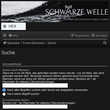
Radio Schwarze Welle Forum
Das Radio mit den Besten Dunklen Liedern
HEA
DERL
FAQ
Registrieren
Anmelden
INK_
S
Startseite
Foren-Übersicht
Suche
MEN
u
Suche
c
U
h
SUCHANFRAGE
e
Suche nach Wörtern:
Setze ein
+
vor ein Wort, das gefunden werden muss und ein
-
vor ein Wort, das nicht
gefunden werden darf. Verwende mehrere Wörter getrennt durch
|
innerhalb einer
Klammer, wenn nur eines der Wörter gefunden werden muss. Benutze ein * als
Platzhalter für teilweise Übereinstimmungen.
Nach allen Begriffen suchen oder Suche wie angegeben verwenden
Nach einem Begriff suchen
Zu suchender Autor:
Benutze ein * als Platzhalter für teilweise Übereinstimmungen.