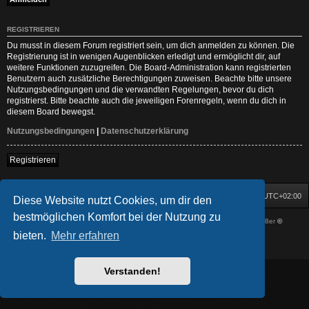
REGISTRIEREN
Du musst in diesem Forum registriert sein, um dich anmelden zu können. Die
Registrierung ist in wenigen Augenblicken erledigt und ermöglicht dir, auf
weitere Funktionen zuzugreifen. Die Board-Administration kann registrierten
Benutzern auch zusätzliche Berechtigungen zuweisen. Beachte bitte unsere
Nutzungsbedingungen und die verwandten Regelungen, bevor du dich
registrierst. Bitte beachte auch die jeweiligen Forenregeln, wenn du dich in
diesem Board bewegst.
Nutzungsbedingungen
|
Datenschutzerklärung
Registrieren
Startseite
Foren-Übersicht
Alle Zeiten sind
UTC+02:00
Diese Website nutzt Cookies, um dir den
bestmöglichen Komfort bei der Nutzung zu
Powered by
phpBB
® Forum Software © phpBB Limited
| DVGFX by:
Prosk8er
©
Deutsche Übersetzung durch
phpBB.de
bieten.
Mehr erfahren
Datenschutz
|
Nutzungsbedingungen
Verstanden!