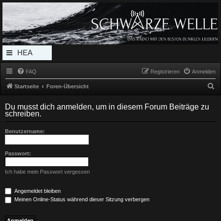
Radio Schwarze Welle Forum
Das Radio mit den Besten Dunklen Liedern
HEA
DERL
FAQ
Registrieren
Anmelden
INK_
S
Startseite
Foren-Übersicht
MEN
u
Du musst dich anmelden, um in diesem Forum Beiträge zu
c
U
schreiben.
h
Benutzername:
e
Passwort:
Ich habe mein Passwort vergessen
Angemeldet bleiben
Meinen Online-Status während dieser Sitzung verbergen