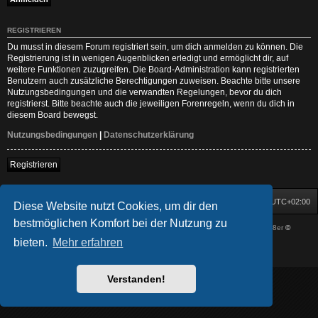
REGISTRIEREN
Du musst in diesem Forum registriert sein, um dich anmelden zu können. Die
Registrierung ist in wenigen Augenblicken erledigt und ermöglicht dir, auf
weitere Funktionen zuzugreifen. Die Board-Administration kann registrierten
Benutzern auch zusätzliche Berechtigungen zuweisen. Beachte bitte unsere
Nutzungsbedingungen und die verwandten Regelungen, bevor du dich
registrierst. Bitte beachte auch die jeweiligen Forenregeln, wenn du dich in
diesem Board bewegst.
Nutzungsbedingungen
|
Datenschutzerklärung
Registrieren
Startseite
Foren-Übersicht
Alle Zeiten sind
UTC+02:00
Diese Website nutzt Cookies, um dir den
bestmöglichen Komfort bei der Nutzung zu
Powered by
phpBB
® Forum Software © phpBB Limited
| DVGFX by:
Prosk8er
©
Deutsche Übersetzung durch
phpBB.de
bieten.
Mehr erfahren
Datenschutz
|
Nutzungsbedingungen
Verstanden!