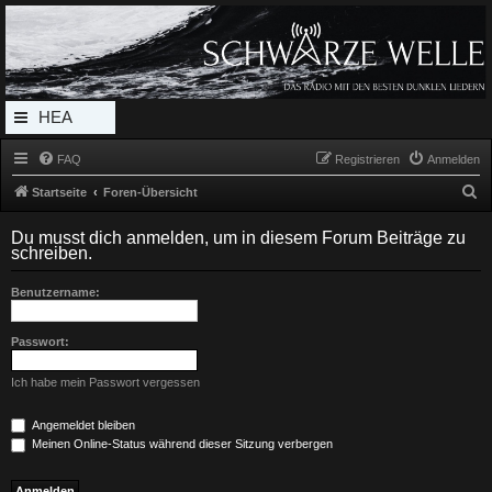
Radio Schwarze Welle Forum
Das Radio mit den Besten Dunklen Liedern
HEA
DERL
FAQ
Registrieren
Anmelden
INK_
S
Startseite
Foren-Übersicht
MEN
u
Du musst dich anmelden, um in diesem Forum Beiträge zu
c
U
schreiben.
h
Benutzername:
e
Passwort:
Ich habe mein Passwort vergessen
Angemeldet bleiben
Meinen Online-Status während dieser Sitzung verbergen