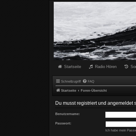
Radio Schwarze Welle Forum
Das Radio mit den Besten Dunklen Liedern
Startseite
Radio Hören
So
Schnellzugriff
FAQ
Startseite
Foren-Übersicht
Du musst registriert und angemeldet 
Benutzername:
Passwort:
Ich habe mein Pass