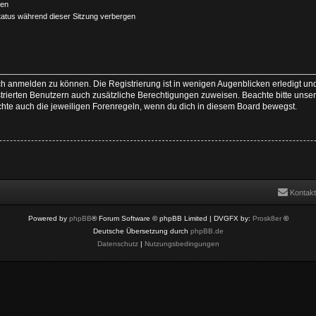
ben
atus während dieser Sitzung verbergen
ch anmelden zu können. Die Registrierung ist in wenigen Augenblicken erledigt und
istrierten Benutzern auch zusätzliche Berechtigungen zuweisen. Beachte bitte u
achte auch die jeweiligen Forenregeln, wenn du dich in diesem Board bewegst.
Kontakt
Powered by
phpBB
® Forum Software © phpBB Limited
| DVGFX by:
Prosk8er
©
Deutsche Übersetzung durch
phpBB.de
Datenschutz
|
Nutzungsbedingungen