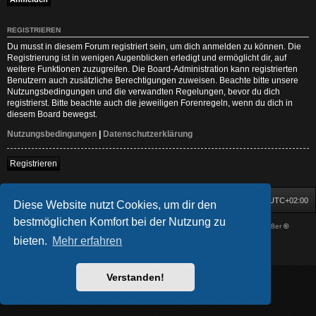
REGISTRIEREN
Du musst in diesem Forum registriert sein, um dich anmelden zu können. Die
Registrierung ist in wenigen Augenblicken erledigt und ermöglicht dir, auf
weitere Funktionen zuzugreifen. Die Board-Administration kann registrierten
Benutzern auch zusätzliche Berechtigungen zuweisen. Beachte bitte unsere
Nutzungsbedingungen und die verwandten Regelungen, bevor du dich
registrierst. Bitte beachte auch die jeweiligen Forenregeln, wenn du dich in
diesem Board bewegst.
Nutzungsbedingungen
|
Datenschutzerklärung
Registrieren
Startseite
Foren-Übersicht
Alle Zeiten sind
UTC+02:00
Diese Website nutzt Cookies, um dir den
bestmöglichen Komfort bei der Nutzung zu
Powered by
phpBB
® Forum Software © phpBB Limited
| DVGFX by:
Prosk8er
©
Deutsche Übersetzung durch
phpBB.de
bieten.
Mehr erfahren
Datenschutz
|
Nutzungsbedingungen
Verstanden!