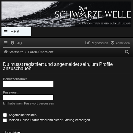
Radio Schwarze Welle Forum
Das Radio mit den Besten Dunklen Liedern
HEA
DERL
FAQ
Registrieren
Anmelden
INK_
S
Startseite
Foren-Übersicht
MEN
u
Du musst registriert und angemeldet sein, um Profile
c
U
anzuschauen.
h
Benutzername:
e
Passwort:
Ich habe mein Passwort vergessen
Angemeldet bleiben
Meinen Online-Status während dieser Sitzung verbergen