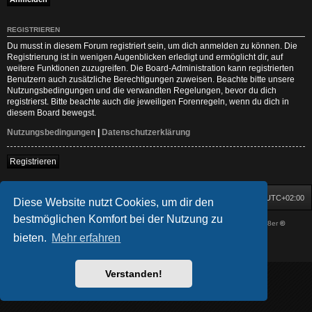
REGISTRIEREN
Du musst in diesem Forum registriert sein, um dich anmelden zu können. Die
Registrierung ist in wenigen Augenblicken erledigt und ermöglicht dir, auf
weitere Funktionen zuzugreifen. Die Board-Administration kann registrierten
Benutzern auch zusätzliche Berechtigungen zuweisen. Beachte bitte unsere
Nutzungsbedingungen und die verwandten Regelungen, bevor du dich
registrierst. Bitte beachte auch die jeweiligen Forenregeln, wenn du dich in
diesem Board bewegst.
Nutzungsbedingungen
|
Datenschutzerklärung
Registrieren
Startseite
Foren-Übersicht
Alle Zeiten sind
UTC+02:00
Diese Website nutzt Cookies, um dir den
bestmöglichen Komfort bei der Nutzung zu
Powered by
phpBB
® Forum Software © phpBB Limited
| DVGFX by:
Prosk8er
©
Deutsche Übersetzung durch
phpBB.de
bieten.
Mehr erfahren
Datenschutz
|
Nutzungsbedingungen
Verstanden!