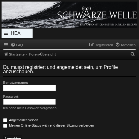
Radio Schwarze Welle Forum
Das Radio mit den Besten Dunklen Liedern
HEA
DERL
FAQ
Registrieren
Anmelden
INK_
S
Startseite
Foren-Übersicht
MEN
u
Du musst registriert und angemeldet sein, um Profile
c
U
anzuschauen.
h
Benutzername:
e
Passwort:
Ich habe mein Passwort vergessen
Angemeldet bleiben
Meinen Online-Status während dieser Sitzung verbergen