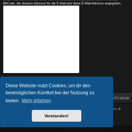
BBCode. Als Antwort-Adresse für die E-Mail wird deine E-Mail-Adresse angegeben.
Diese Website nutzt Cookies, um dir den
bestmöglichen Komfort bei der Nutzung zu
Startseite
Foren-Übersicht
Alle Zeiten sind
UTC+02:00
bieten.
Mehr erfahren
Powered by
phpBB
® Forum Software © phpBB Limited
| DVGFX by:
Prosk8er
©
Deutsche Übersetzung durch
phpBB.de
Verstanden!
Datenschutz
|
Nutzungsbedingungen