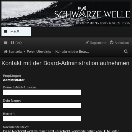
Radio Schwarze Welle Forum
Das Radio mit den Besten Dunklen Liedern
HEA
DERL
FAQ
Registrieren
Anmelden
INK_
S
Startseite
Foren-Übersicht
Kontakt mit der Board-Administration aufnehmen
MEN
u
Kontakt mit der Board-Administration aufnehmen
c
U
h
Empfänger:
e
Administrator
Deine E-Mail-Adresse:
Dein Name:
Betreff:
Nachrichtentext:
Diese Nachricht wird als reiner Text verschickt, verwende daher kein HTML oder