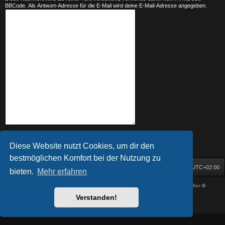
BBCode. Als Antwort-Adresse für die E-Mail wird deine E-Mail-Adresse angegeben.
Diese Website nutzt Cookies, um dir den
bestmöglichen Komfort bei der Nutzung zu
Startseite
Foren-Übersicht
Alle Zeiten sind
UTC+02:00
bieten.
Mehr erfahren
Powered by
phpBB
® Forum Software © phpBB Limited
| DVGFX by:
Prosk8er
©
Deutsche Übersetzung durch
phpBB.de
Verstanden!
Datenschutz
|
Nutzungsbedingungen