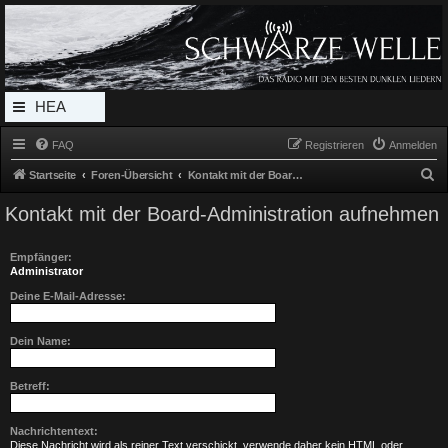
Radio Schwarze Welle Forum
Das Radio mit den Besten Dunklen Liedern
HEA
DERL
FAQ
Registrieren
Anmelden
INK_
S
Startseite
Foren-Übersicht
Kontakt mit der Board-Administration aufnehmen
MEN
u
Kontakt mit der Board-Administration aufnehmen
c
U
h
Empfänger:
e
Administrator
Deine E-Mail-Adresse:
Dein Name:
Betreff:
Nachrichtentext:
Diese Nachricht wird als reiner Text verschickt, verwende daher kein HTML oder