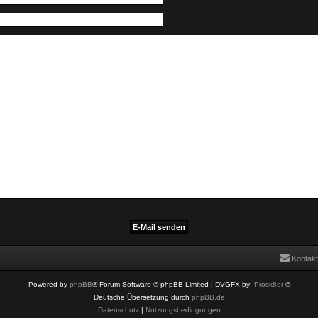
Kontakt
Powered by
phpBB
® Forum Software © phpBB Limited
| DVGFX by:
Prosk8er
©
Deutsche Übersetzung durch
phpBB.de
Datenschutz
|
Nutzungsbedingungen