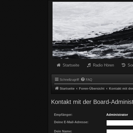
Radio Schwarze Welle Forum
Das Radio mit den Besten Dunklen Liedern
Startseite
Radio Hören
So
Schnellzugriff
FAQ
Startseite
Foren-Übersicht
Kontakt mit de
Kontakt mit der Board-Adminis
Empfänger:
Administrator
Deine E-Mail-Adresse:
Dein Name: