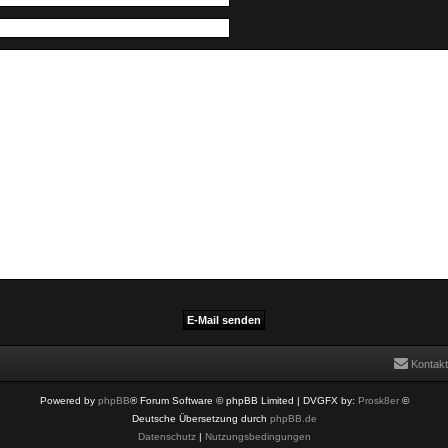
Kontakt
Powered by
phpBB
® Forum Software © phpBB Limited
| DVGFX by:
Prosk8er
©
Deutsche Übersetzung durch
phpBB.de
Datenschutz
|
Nutzungsbedingungen