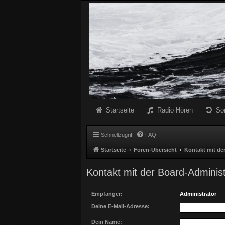
Radio Schwarze Welle Forum
Das Radio mit den Besten Dunklen Liedern
Startseite
Radio Hören
So
Schnellzugriff
FAQ
Startseite
Foren-Übersicht
Kontakt mit de
Kontakt mit der Board-Adminis
Empfänger:
Administrator
Deine E-Mail-Adresse:
Dein Name: