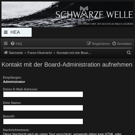
Radio Schwarze Welle Forum
Das Radio mit den Besten Dunklen Liedern
HEA
DERL
FAQ
Registrieren
Anmelden
INK_
S
Startseite
Foren-Übersicht
Kontakt mit der Board-Administration aufnehmen
MEN
u
Kontakt mit der Board-Administration aufnehmen
c
U
h
Empfänger:
e
Administrator
Deine E-Mail-Adresse:
Dein Name:
Betreff:
Nachrichtentext:
Diese Nachricht wird als reiner Text verschickt, verwende daher kein HTML oder