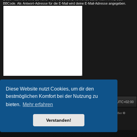
BBCode. Als Antwort-Adresse für die E-Mail wird deine E-Mail-Adresse angegeben.
Diese Website nutzt Cookies, um dir den
bestmöglichen Komfort bei der Nutzung zu
Startseite
Foren-Übersicht
Alle Zeiten sind
UTC+02:00
bieten.
Mehr erfahren
Powered by
phpBB
® Forum Software © phpBB Limited
| DVGFX by:
Prosk8er
©
Deutsche Übersetzung durch
phpBB.de
Verstanden!
Datenschutz
|
Nutzungsbedingungen