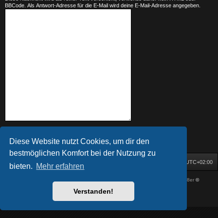
BBCode. Als Antwort-Adresse für die E-Mail wird deine E-Mail-Adresse angegeben.
Diese Website nutzt Cookies, um dir den
bestmöglichen Komfort bei der Nutzung zu
Startseite
Foren-Übersicht
Alle Zeiten sind
UTC+02:00
bieten.
Mehr erfahren
Powered by
phpBB
® Forum Software © phpBB Limited
| DVGFX by:
Prosk8er
©
Deutsche Übersetzung durch
phpBB.de
Verstanden!
Datenschutz
|
Nutzungsbedingungen