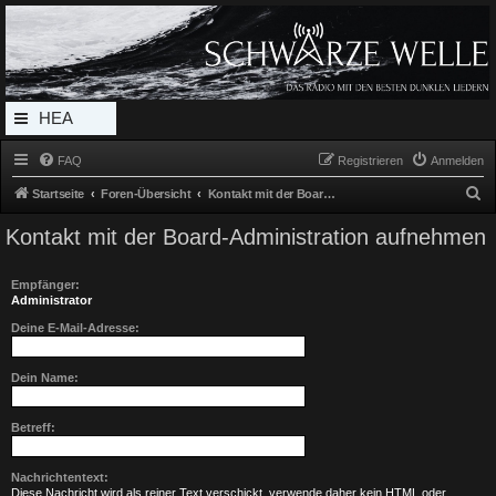
Radio Schwarze Welle Forum
Das Radio mit den Besten Dunklen Liedern
HEA
DERL
FAQ
Registrieren
Anmelden
INK_
S
Startseite
Foren-Übersicht
Kontakt mit der Board-Administration aufnehmen
MEN
u
Kontakt mit der Board-Administration aufnehmen
c
U
h
Empfänger:
e
Administrator
Deine E-Mail-Adresse:
Dein Name:
Betreff:
Nachrichtentext:
Diese Nachricht wird als reiner Text verschickt, verwende daher kein HTML oder