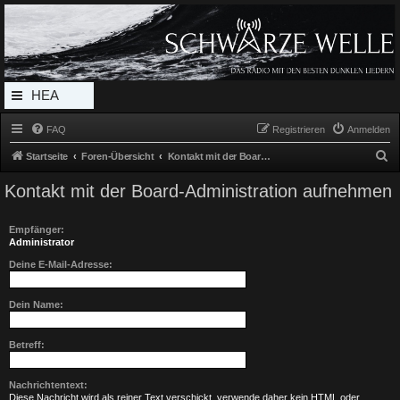
Radio Schwarze Welle Forum
Das Radio mit den Besten Dunklen Liedern
HEA
DERL
FAQ
Registrieren
Anmelden
INK_
S
Startseite
Foren-Übersicht
Kontakt mit der Board-Administration aufnehmen
MEN
u
Kontakt mit der Board-Administration aufnehmen
c
U
h
Empfänger:
e
Administrator
Deine E-Mail-Adresse:
Dein Name:
Betreff:
Nachrichtentext:
Diese Nachricht wird als reiner Text verschickt, verwende daher kein HTML oder