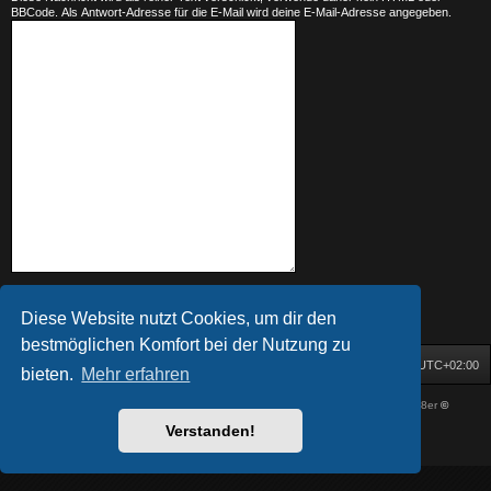
BBCode. Als Antwort-Adresse für die E-Mail wird deine E-Mail-Adresse angegeben.
Diese Website nutzt Cookies, um dir den
bestmöglichen Komfort bei der Nutzung zu
Startseite
Foren-Übersicht
Alle Zeiten sind
UTC+02:00
bieten.
Mehr erfahren
Powered by
phpBB
® Forum Software © phpBB Limited
| DVGFX by:
Prosk8er
©
Deutsche Übersetzung durch
phpBB.de
Verstanden!
Datenschutz
|
Nutzungsbedingungen