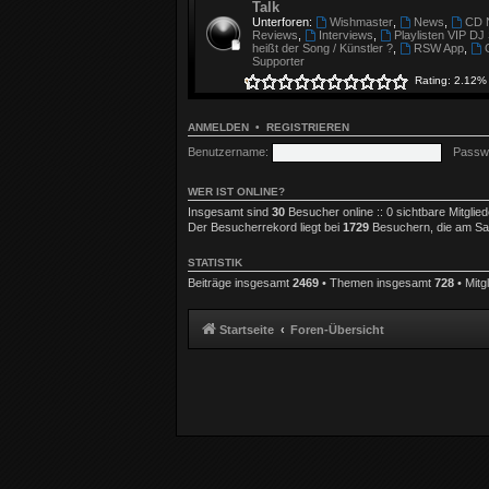
Talk
Unterforen:
Wishmaster
,
News
,
CD 
Reviews
,
Interviews
,
Playlisten VIP DJ
heißt der Song / Künstler ?
,
RSW App
,
Supporter
Rating: 2.12%
ANMELDEN
•
REGISTRIEREN
Benutzername:
Passwo
WER IST ONLINE?
Insgesamt sind
30
Besucher online :: 0 sichtbare Mitglie
Der Besucherrekord liegt bei
1729
Besuchern, die am Sa A
STATISTIK
Beiträge insgesamt
2469
• Themen insgesamt
728
• Mitg
Startseite
Foren-Übersicht