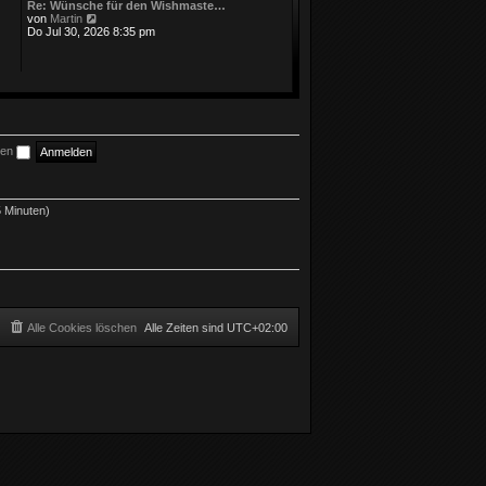
Re: Wünsche für den Wishmaste…
N
von
Martin
e
Do Jul 30, 2026 8:35 pm
u
e
s
t
e
r
B
e
i
ben
t
r
a
g
5 Minuten)
Alle Cookies löschen
Alle Zeiten sind
UTC+02:00