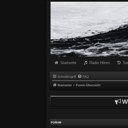
Radio Schwarze Welle Forum
Das Radio mit den Besten Dunklen Liedern
Startseite
Radio Hören
So
Schnellzugriff
FAQ
Startseite
Foren-Übersicht
W
FORUM