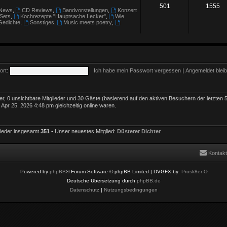
501
1555
News
,
CD Reviews
,
Bandvorstellungen
,
Konzert
 Sets
,
Kochrezepte "Hauptsache Lecker"
,
Wie
Gedichte
,
Sonstiges
,
Music meets poetry
,
rt:
Ich habe mein Passwort vergessen
|
Angemeldet blei
der, 0 unsichtbare Mitglieder und 30 Gäste (basierend auf den aktiven Besuchern der letzten 
pr 25, 2026 4:48 pm gleichzeitig online waren.
lieder insgesamt
351
• Unser neuestes Mitglied:
Düsterer Dichter
Kontakt
Powered by
phpBB
® Forum Software © phpBB Limited
| DVGFX by:
Prosk8er
©
Deutsche Übersetzung durch
phpBB.de
Datenschutz
|
Nutzungsbedingungen