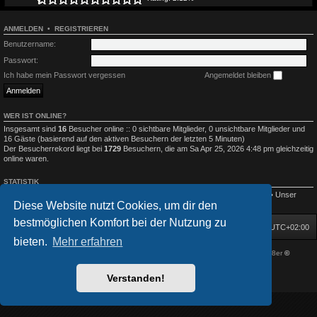
ANMELDEN
•
REGISTRIEREN
Benutzername:
Passwort:
Ich habe mein Passwort vergessen
Angemeldet bleiben
WER IST ONLINE?
Insgesamt sind
16
Besucher online :: 0 sichtbare Mitglieder, 0 unsichtbare Mitglieder und
16 Gäste (basierend auf den aktiven Besuchern der letzten 5 Minuten)
Der Besucherrekord liegt bei
1729
Besuchern, die am Sa Apr 25, 2026 4:48 pm gleichzeitig
online waren.
STATISTIK
Beiträge insgesamt
2469
• Themen insgesamt
728
• Mitglieder insgesamt
351
• Unser
Diese Website nutzt Cookies, um dir den
neuestes Mitglied:
Düsterer Dichter
bestmöglichen Komfort bei der Nutzung zu
Startseite
Foren-Übersicht
Alle Zeiten sind
UTC+02:00
bieten.
Mehr erfahren
Powered by
phpBB
® Forum Software © phpBB Limited
| DVGFX by:
Prosk8er
©
Deutsche Übersetzung durch
phpBB.de
Verstanden!
Datenschutz
|
Nutzungsbedingungen