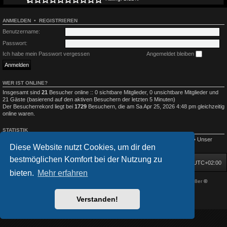
ANMELDEN
•
REGISTRIEREN
Benutzername:
Passwort:
Ich habe mein Passwort vergessen
Angemeldet bleiben
WER IST ONLINE?
Insgesamt sind
21
Besucher online :: 0 sichtbare Mitglieder, 0 unsichtbare Mitglieder und
21 Gäste (basierend auf den aktiven Besuchern der letzten 5 Minuten)
Der Besucherrekord liegt bei
1729
Besuchern, die am Sa Apr 25, 2026 4:48 pm gleichzeitig
online waren.
STATISTIK
Beiträge insgesamt
2469
• Themen insgesamt
728
• Mitglieder insgesamt
351
• Unser
Diese Website nutzt Cookies, um dir den
neuestes Mitglied:
Düsterer Dichter
bestmöglichen Komfort bei der Nutzung zu
Startseite
Foren-Übersicht
Alle Zeiten sind
UTC+02:00
bieten.
Mehr erfahren
Powered by
phpBB
® Forum Software © phpBB Limited
| DVGFX by:
Prosk8er
©
Deutsche Übersetzung durch
phpBB.de
Verstanden!
Datenschutz
|
Nutzungsbedingungen