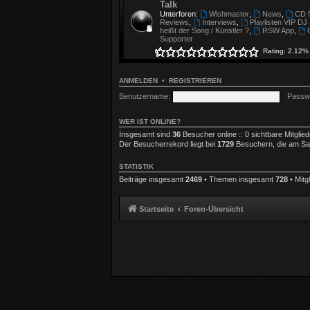
Talk
Unterforen:
Wishmaster
,
News
,
CD 
Reviews
,
Interviews
,
Playlisten VIP DJ
heißt der Song / Künstler ?
,
RSW App
,
Supporter
Rating: 2.12%
ANMELDEN
•
REGISTRIEREN
Benutzername:
Passwo
WER IST ONLINE?
Insgesamt sind
36
Besucher online :: 0 sichtbare Mitglie
Der Besucherrekord liegt bei
1729
Besuchern, die am Sa A
STATISTIK
Beiträge insgesamt
2469
• Themen insgesamt
728
• Mitg
Startseite
Foren-Übersicht