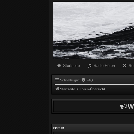
Radio Schwarze Welle Forum
Das Radio mit den Besten Dunklen Liedern
Startseite
Radio Hören
So
Schnellzugriff
FAQ
Startseite
Foren-Übersicht
W
FORUM