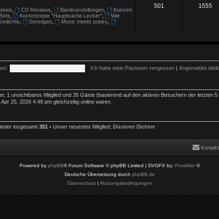
501
1555
News
,
CD Reviews
,
Bandvorstellungen
,
Konzert
 Sets
,
Kochrezepte "Hauptsache Lecker"
,
Wie
Gedichte
,
Sonstiges
,
Music meets poetry
,
rt:
Ich habe mein Passwort vergessen
|
Angemeldet blei
der, 1 unsichtbares Mitglied und 35 Gäste (basierend auf den aktiven Besuchern der letzten 5
pr 25, 2026 4:48 pm gleichzeitig online waren.
lieder insgesamt
351
• Unser neuestes Mitglied:
Düsterer Dichter
Kontakt
Powered by
phpBB
® Forum Software © phpBB Limited
| DVGFX by:
Prosk8er
©
Deutsche Übersetzung durch
phpBB.de
Datenschutz
|
Nutzungsbedingungen