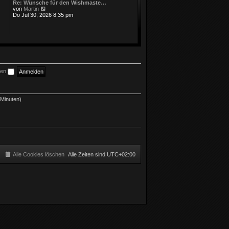
Re: Wünsche für den Wishmaste…
N
von
Martin
e
Do Jul 30, 2026 8:35 pm
u
e
s
t
e
r
B
e
i
ben
t
r
a
g
 Minuten)
Alle Cookies löschen
Alle Zeiten sind
UTC+02:00