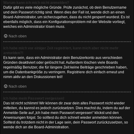
Warum kann ich mich nicht anmelden?
Dafür gibt es viele mögliche Gründe. Prüfe zunächst, ob dein Benutzername
und dein Passwort richtig sind. Wenn dies der Fall ist, wende dich an einen
Board-Administrator, um sicherzugehen, dass du nicht gesperrt wurdest. Es ist
ebenfalls möglich, dass ein Konfigurationsproblem mit der Website vorliegt,
welches ein Administrator lösen muss.
Nach oben
Ich habe mich vor einiger Zeit registriert, kann mich aber nicht mehr
anmelden?!
Es kann sein, dass ein Administrator dein Benutzerkonto aus verschieden
Gründen deaktiviert oder gelöscht hat. Außerdem löschen viele Boards
regelmäßig Benutzer, die für längere Zeit keine Beiträge geschrieben haben,
um die Datenbankgröße zu verringern. Registriere dich einfach erneut und
nimm aktiv an den Diskussionen teil!
Nach oben
Ich habe mein Passwort vergessen!
Das ist nicht schlimm! Wir können dir zwar dein altes Passwort nicht wieder
mitteilen, du kannst es jedoch zurücksetzen. Dies machst du, indem du auf der
Anmelde-Seite auf „Ich habe mein Passwort vergessen“ klickst und den
Anweisungen folgst. So solltest du dich schnell wieder anmelden können.
Solltest du trotzdem nicht in der Lage sein, dein Passwort zurückzusetzen, so
wende dich an die Board-Administration.