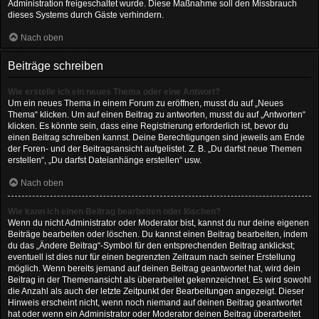
Administration freigeschaltet wurde. Diese Maßnahme soll den Missbrauch
dieses Systems durch Gäste verhindern.
Nach oben
Beiträge schreiben
Wie erstelle ich ein neues Thema oder eine Antwort?
Um ein neues Thema in einem Forum zu eröffnen, musst du auf „Neues
Thema“ klicken. Um auf einen Beitrag zu antworten, musst du auf „Antworten“
klicken. Es könnte sein, dass eine Registrierung erforderlich ist, bevor du
einen Beitrag schreiben kannst. Deine Berechtigungen sind jeweils am Ende
der Foren- und der Beitragsansicht aufgelistet. Z. B. „Du darfst neue Themen
erstellen“, „Du darfst Dateianhänge erstellen“ usw.
Nach oben
Wie kann ich einen Beitrag bearbeiten oder löschen?
Wenn du nicht Administrator oder Moderator bist, kannst du nur deine eigenen
Beiträge bearbeiten oder löschen. Du kannst einen Beitrag bearbeiten, indem
du das „Ändere Beitrag“-Symbol für den entsprechenden Beitrag anklickst;
eventuell ist dies nur für einen begrenzten Zeitraum nach seiner Erstellung
möglich. Wenn bereits jemand auf deinen Beitrag geantwortet hat, wird dein
Beitrag in der Themenansicht als überarbeitet gekennzeichnet. Es wird sowohl
die Anzahl als auch der letzte Zeitpunkt der Bearbeitungen angezeigt. Dieser
Hinweis erscheint nicht, wenn noch niemand auf deinen Beitrag geantwortet
hat oder wenn ein Administrator oder Moderator deinen Beitrag überarbeitet