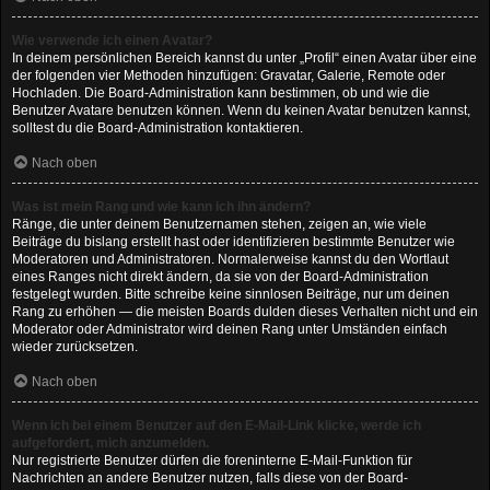
Wie verwende ich einen Avatar?
In deinem persönlichen Bereich kannst du unter „Profil“ einen Avatar über eine
der folgenden vier Methoden hinzufügen: Gravatar, Galerie, Remote oder
Hochladen. Die Board-Administration kann bestimmen, ob und wie die
Benutzer Avatare benutzen können. Wenn du keinen Avatar benutzen kannst,
solltest du die Board-Administration kontaktieren.
Nach oben
Was ist mein Rang und wie kann ich ihn ändern?
Ränge, die unter deinem Benutzernamen stehen, zeigen an, wie viele
Beiträge du bislang erstellt hast oder identifizieren bestimmte Benutzer wie
Moderatoren und Administratoren. Normalerweise kannst du den Wortlaut
eines Ranges nicht direkt ändern, da sie von der Board-Administration
festgelegt wurden. Bitte schreibe keine sinnlosen Beiträge, nur um deinen
Rang zu erhöhen — die meisten Boards dulden dieses Verhalten nicht und ein
Moderator oder Administrator wird deinen Rang unter Umständen einfach
wieder zurücksetzen.
Nach oben
Wenn ich bei einem Benutzer auf den E-Mail-Link klicke, werde ich
aufgefordert, mich anzumelden.
Nur registrierte Benutzer dürfen die foreninterne E-Mail-Funktion für
Nachrichten an andere Benutzer nutzen, falls diese von der Board-