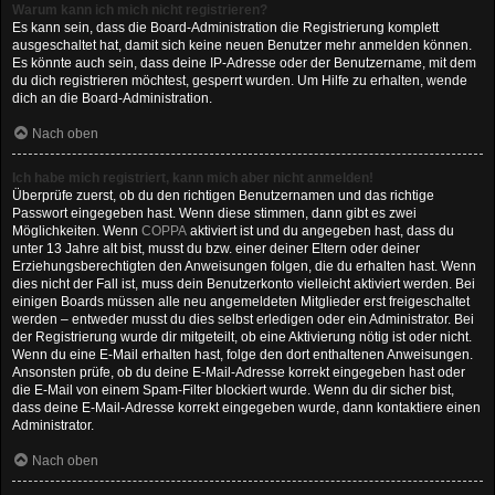
Warum kann ich mich nicht registrieren?
Es kann sein, dass die Board-Administration die Registrierung komplett
ausgeschaltet hat, damit sich keine neuen Benutzer mehr anmelden können.
Es könnte auch sein, dass deine IP-Adresse oder der Benutzername, mit dem
du dich registrieren möchtest, gesperrt wurden. Um Hilfe zu erhalten, wende
dich an die Board-Administration.
Nach oben
Ich habe mich registriert, kann mich aber nicht anmelden!
Überprüfe zuerst, ob du den richtigen Benutzernamen und das richtige
Passwort eingegeben hast. Wenn diese stimmen, dann gibt es zwei
Möglichkeiten. Wenn
COPPA
aktiviert ist und du angegeben hast, dass du
unter 13 Jahre alt bist, musst du bzw. einer deiner Eltern oder deiner
Erziehungsberechtigten den Anweisungen folgen, die du erhalten hast. Wenn
dies nicht der Fall ist, muss dein Benutzerkonto vielleicht aktiviert werden. Bei
einigen Boards müssen alle neu angemeldeten Mitglieder erst freigeschaltet
werden – entweder musst du dies selbst erledigen oder ein Administrator. Bei
der Registrierung wurde dir mitgeteilt, ob eine Aktivierung nötig ist oder nicht.
Wenn du eine E-Mail erhalten hast, folge den dort enthaltenen Anweisungen.
Ansonsten prüfe, ob du deine E-Mail-Adresse korrekt eingegeben hast oder
die E-Mail von einem Spam-Filter blockiert wurde. Wenn du dir sicher bist,
dass deine E-Mail-Adresse korrekt eingegeben wurde, dann kontaktiere einen
Administrator.
Nach oben