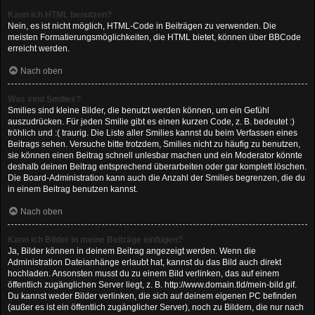
Kann ich HTML benutzen?
Nein, es ist nicht möglich, HTML-Code in Beiträgen zu verwenden. Die
meisten Formatierungsmöglichkeiten, die HTML bietet, können über BBCode
erreicht werden.
Nach oben
Was sind Smilies?
Smilies sind kleine Bilder, die benutzt werden können, um ein Gefühl
auszudrücken. Für jeden Smilie gibt es einen kurzen Code, z. B. bedeutet :)
fröhlich und :( traurig. Die Liste aller Smilies kannst du beim Verfassen eines
Beitrags sehen. Versuche bitte trotzdem, Smilies nicht zu häufig zu benutzen,
sie können einen Beitrag schnell unlesbar machen und ein Moderator könnte
deshalb deinen Beitrag entsprechend überarbeiten oder gar komplett löschen.
Die Board-Administration kann auch die Anzahl der Smilies begrenzen, die du
in einem Beitrag benutzen kannst.
Nach oben
Kann ich Bilder in meine Beiträge einfügen?
Ja, Bilder können in deinem Beitrag angezeigt werden. Wenn die
Administration Dateianhänge erlaubt hat, kannst du das Bild auch direkt
hochladen. Ansonsten musst du zu einem Bild verlinken, das auf einem
öffentlich zugänglichen Server liegt, z. B. http://www.domain.tld/mein-bild.gif.
Du kannst weder Bilder verlinken, die sich auf deinem eigenen PC befinden
(außer es ist ein öffentlich zugänglicher Server), noch zu Bildern, die nur nach