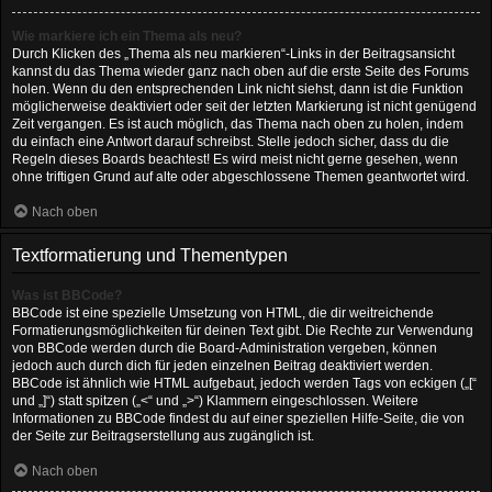
Wie markiere ich ein Thema als neu?
Durch Klicken des „Thema als neu markieren“-Links in der Beitragsansicht
kannst du das Thema wieder ganz nach oben auf die erste Seite des Forums
holen. Wenn du den entsprechenden Link nicht siehst, dann ist die Funktion
möglicherweise deaktiviert oder seit der letzten Markierung ist nicht genügend
Zeit vergangen. Es ist auch möglich, das Thema nach oben zu holen, indem
du einfach eine Antwort darauf schreibst. Stelle jedoch sicher, dass du die
Regeln dieses Boards beachtest! Es wird meist nicht gerne gesehen, wenn
ohne triftigen Grund auf alte oder abgeschlossene Themen geantwortet wird.
Nach oben
Textformatierung und Thementypen
Was ist BBCode?
BBCode ist eine spezielle Umsetzung von HTML, die dir weitreichende
Formatierungsmöglichkeiten für deinen Text gibt. Die Rechte zur Verwendung
von BBCode werden durch die Board-Administration vergeben, können
jedoch auch durch dich für jeden einzelnen Beitrag deaktiviert werden.
BBCode ist ähnlich wie HTML aufgebaut, jedoch werden Tags von eckigen („[“
und „]“) statt spitzen („<“ und „>“) Klammern eingeschlossen. Weitere
Informationen zu BBCode findest du auf einer speziellen Hilfe-Seite, die von
der Seite zur Beitragserstellung aus zugänglich ist.
Nach oben