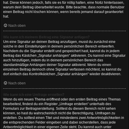
hat. Diese können jedoch, falls sie es für nötig halten, eine Notiz hinterlassen,
warum dein Beitrag überarbeitet wurde. Bitte beachte, dass normale Benutzer
einen Beitrag nicht löschen können, wenn bereits jemand darauf geantwortet
hat.
Nach oben
Wie kann ich meinem Beitrag eine Signatur anfügen?
Um eine Signatur an deinen Beitrag anzufügen, musst du zunächst eine
solche in den Einstellungen in deinem persönlichen Bereich entwerfen.
Nachdem du die Signatur erstellt und gespeichert hast, kannst du in jedem
Beitrag das Kästchen „Signatur anhängen“ aktivieren. Du kannst eine Signatur
auch hinzufügen, indem du in deinem persönlichen Bereich das
standardmäßige Anhängen deiner Signatur aktivierst. Wenn du einen
einzelnen Beitrag dennoch ohne Signatur verfassen möchtest, so kannst du
dort einfach das Kontrollkästchen „Signatur anhängen“ wieder deaktivieren.
Nach oben
Wie kann ich eine Umfrage erstellen?
Wenn du ein neues Thema eröffnest oder den ersten Beitrag eines Themas
bearbeitest, findest du ein Register „Umfrage erstellen“ unterhalb des
Formulars zur Beitragserstellung. Solltest du diesen Bereich nicht sehen
können, so hast du wahrscheinlich nicht die Berechtigung, Umfragen zu
erstellen. Du solltest einen Titel und mindestens zwei Antwortmöglichkeiten in
die entsprechenden Felder eingeben und dabei sicherstellen, dass jede
Antwortmöglichkeit in einer eigenen Zeile steht. Du kannst auch unter