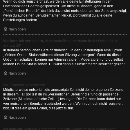
Wenn du dich registriert hast, werden alle deine Einstellungen in der
Datenbank des Boards gespeichert. Um diese zu ändern, gehe in den
„Persönlichen Bereich“; der Link dazu wird meist oben auf der Seite angezeigt,
wenn du auf deinen Benutzernamen klickst. Dort kannst du alle deine
Einstellungen ändern.
Nach oben
Wie kann ich verhindern, dass mein Benutzername in der Online-Liste
auftaucht?
In deinem persönlichen Bereich findest du in den Einstellungen eine Option
„Meinen Online-Status während dieser Sitzung verbergen“. Wenn du diese
Option einschaltest, können nur Administratoren, Moderatoren und du selbst
deinen Online-Status sehen. Du wirst dann als unsichtbarer Besucher gezählt.
Nach oben
Die Forenuhr geht falsch!
Möglicherweise entspricht die angezeigte Zeit nicht deiner eigenen Zeitzone.
In diesem Fall solltest du im „Persönlichen Bereich“ die für dich passende
Zeitzone (Mitteleuropäische Zeit, ...) festlegen. Die Zeitzone kann dabei nur
von registrierten Benutzern geändert werden. Wenn du noch nicht registriert
bist, ist dies ein guter Grund, dies jetzt zu tun.
Nach oben
Ich habe die Zeitzone eingestellt, aber die Forenuhr geht immer noch