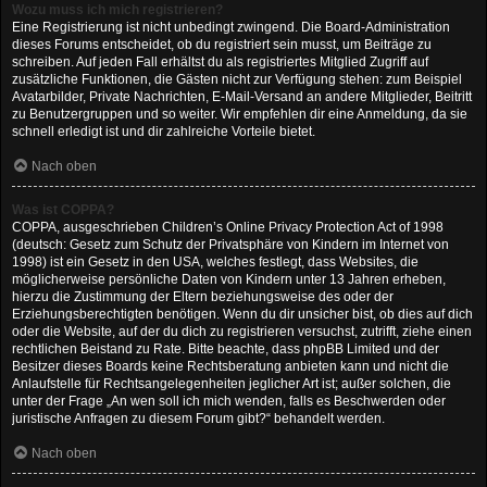
Wozu muss ich mich registrieren?
Eine Registrierung ist nicht unbedingt zwingend. Die Board-Administration
dieses Forums entscheidet, ob du registriert sein musst, um Beiträge zu
schreiben. Auf jeden Fall erhältst du als registriertes Mitglied Zugriff auf
zusätzliche Funktionen, die Gästen nicht zur Verfügung stehen: zum Beispiel
Avatarbilder, Private Nachrichten, E-Mail-Versand an andere Mitglieder, Beitritt
zu Benutzergruppen und so weiter. Wir empfehlen dir eine Anmeldung, da sie
schnell erledigt ist und dir zahlreiche Vorteile bietet.
Nach oben
Was ist COPPA?
COPPA, ausgeschrieben Children’s Online Privacy Protection Act of 1998
(deutsch: Gesetz zum Schutz der Privatsphäre von Kindern im Internet von
1998) ist ein Gesetz in den USA, welches festlegt, dass Websites, die
möglicherweise persönliche Daten von Kindern unter 13 Jahren erheben,
hierzu die Zustimmung der Eltern beziehungsweise des oder der
Erziehungsberechtigten benötigen. Wenn du dir unsicher bist, ob dies auf dich
oder die Website, auf der du dich zu registrieren versuchst, zutrifft, ziehe einen
rechtlichen Beistand zu Rate. Bitte beachte, dass phpBB Limited und der
Besitzer dieses Boards keine Rechtsberatung anbieten kann und nicht die
Anlaufstelle für Rechtsangelegenheiten jeglicher Art ist; außer solchen, die
unter der Frage „An wen soll ich mich wenden, falls es Beschwerden oder
juristische Anfragen zu diesem Forum gibt?“ behandelt werden.
Nach oben