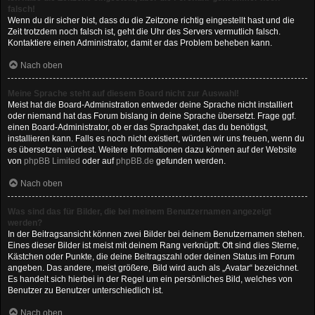
falsch!
Wenn du dir sicher bist, dass du die Zeitzone richtig eingestellt hast und die
Zeit trotzdem noch falsch ist, geht die Uhr des Servers vermutlich falsch.
Kontaktiere einen Administrator, damit er das Problem beheben kann.
Nach oben
Meine Sprache steht auf diesem Board nicht zur Auswahl!
Meist hat die Board-Administration entweder deine Sprache nicht installiert
oder niemand hat das Forum bislang in deine Sprache übersetzt. Frage ggf.
einen Board-Administrator, ob er das Sprachpaket, das du benötigst,
installieren kann. Falls es noch nicht existiert, würden wir uns freuen, wenn du
es übersetzen würdest. Weitere Informationen dazu können auf der Website
von
phpBB Limited
oder auf
phpBB.de
gefunden werden.
Nach oben
Was sind das für Bilder, die bei meinem Benutzernamen angezeigt
werden?
In der Beitragsansicht können zwei Bilder bei deinem Benutzernamen stehen.
Eines dieser Bilder ist meist mit deinem Rang verknüpft: Oft sind dies Sterne,
Kästchen oder Punkte, die deine Beitragszahl oder deinen Status im Forum
angeben. Das andere, meist größere, Bild wird auch als „Avatar“ bezeichnet.
Es handelt sich hierbei in der Regel um ein persönliches Bild, welches von
Benutzer zu Benutzer unterschiedlich ist.
Nach oben