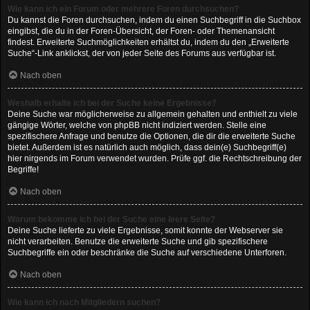
Wie kann ich ein Forum oder mehrere Foren durchsuchen?
Du kannst die Foren durchsuchen, indem du einen Suchbegriff in die Suchbox
eingibst, die du in der Foren-Übersicht, der Foren- oder Themenansicht
findest. Erweiterte Suchmöglichkeiten erhältst du, indem du den „Erweiterte
Suche“-Link anklickst, der von jeder Seite des Forums aus verfügbar ist.
Nach oben
Weshalb erhalte ich bei der Suche keine Ergebnisse?
Deine Suche war möglicherweise zu allgemein gehalten und enthielt zu viele
gängige Wörter, welche von phpBB nicht indiziert werden. Stelle eine
spezifischere Anfrage und benutze die Optionen, die dir die erweiterte Suche
bietet. Außerdem ist es natürlich auch möglich, dass dein(e) Suchbegriff(e)
hier nirgends im Forum verwendet wurden. Prüfe ggf. die Rechtschreibung der
Begriffe!
Nach oben
Warum bekomme ich bei der Suche eine leere Seite?
Deine Suche lieferte zu viele Ergebnisse, somit konnte der Webserver sie
nicht verarbeiten. Benutze die erweiterte Suche und gib spezifischere
Suchbegriffe ein oder beschränke die Suche auf verschiedene Unterforen.
Nach oben
Wie kann ich nach Mitgliedern suchen?