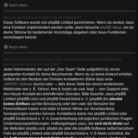
Nach oben
Warum ist Funktion x oder y nicht enthalten?
Diese Software wurde von phpBB Limited geschrieben. Wenn du denkst, dass
eine Funktion implementiert werden sollte, dann besuche
phpBB Ideas
, wo du
deine Stimme für bestehende Vorschläge abgeben oder neue Funktionen
vorschlagen kannst.
Nach oben
An wen soll ich mich wenden, falls es Beschwerden oder juristische
Anfragen zu diesem Forum gibt?
Jeder Administrator, der auf der „Das Team“-Seite aufgeführt ist, ist ein
geeigneter Kontakt für deine Beschwerde. Wenn du so keine Antwort erhältst,
solltest du den Besitzer der Domain kontaktieren (führe dazu eine
„WHOIS“-Abfrage
durch) oder — falls diese Seite bei einem kostenlosen
Webhoster wie z. B. Yahoo!, free.fr, funpic.de usw. liegt — den Support oder
den Abuse-Kontakt des betreffenden Dienstes. Bitte beachte, dass phpBB
Limited (phpBB.com) und phpBB Deutschland e. V. (phpBB.de)
absolut
keinen Einfluss
auf die Benutzung oder den oder die Benutzer der
Forensoftware haben und dafür in keiner Weise zur Verantwortung
herangezogen werden können. Kontaktiere daher nie phpBB Limited oder
phpBB Deutschland e. V. in Zusammenhang mit jeglichen juristischen Fragen
(Unterlassungserklärungen, Haftungsfragen usw.), die
sich nicht direkt
auf
die Websiten phpbb.com, phpbb.de oder die phpBB-Software selbst beziehen.
Falls du phpBB Limited oder phpBB Deutschland e. V. E-Mails schreibst, die