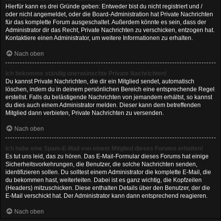
Hierfür kann es drei Gründe geben: Entweder bist du nicht registriert und /
oder nicht angemeldet, oder die Board-Administration hat Private Nachrichten
für das komplette Forum ausgeschaltet. Außerdem könnte es sein, dass der
Administrator dir das Recht, Private Nachrichten zu verschicken, entzogen hat.
Kontaktiere einen Administrator, um weitere Informationen zu erhalten.
Nach oben
Ich bekomme ständig unerwünschte Private Nachrichten!
Du kannst Private Nachrichten, die dir ein Mitglied sendet, automatisch
löschen, indem du in deinem persönlichen Bereich eine entsprechende Regel
erstellst. Falls du belästigende Nachrichten von jemandem erhältst, so kannst
du dies auch einem Administrator melden. Dieser kann dem betreffenden
Mitglied dann verbieten, Private Nachrichten zu versenden.
Nach oben
Ich habe eine Spam-E-Mail von einem Mitglied dieses Forums erhalten!
Es tut uns leid, das zu hören. Das E-Mail-Formular dieses Forums hat einige
Sicherheitsvorkehrungen, die Benutzer, die solche Nachrichten senden,
identifizieren sollen. Du solltest einem Administrator die komplette E-Mail, die
du bekommen hast, weiterleiten. Dabei ist es ganz wichtig, die Kopfzeilen
(Headers) mitzuschicken. Diese enthalten Details über den Benutzer, der die
E-Mail verschickt hat. Der Administrator kann dann entsprechend reagieren.
Nach oben