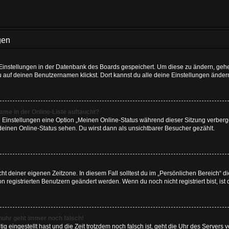
gen
e Einstellungen in der Datenbank des Boards gespeichert. Um diese zu ändern, gehe
u auf deinen Benutzernamen klickst. Dort kannst du alle deine Einstellungen änder
me in der Online-Liste auftaucht?
n Einstellungen eine Option „Meinen Online-Status während dieser Sitzung verber
deinen Online-Status sehen. Du wirst dann als unsichtbarer Besucher gezählt.
cht deiner eigenen Zeitzone. In diesem Fall solltest du im „Persönlichen Bereich“ d
on registrierten Benutzern geändert werden. Wenn du noch nicht registriert bist, ist d
renuhr geht immer noch falsch!
tig eingestellt hast und die Zeit trotzdem noch falsch ist, geht die Uhr des Servers v