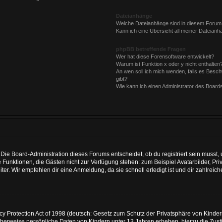
Dateianhänge
Welche Dateianhänge sind in diesem Forum
Kann ich eine Übersicht all meiner Dateianh
phpBB betreffende Fragen
Wer hat diese Forensoftware entwickelt?
Warum ist Funktion x oder y nicht enthalten
An wen soll ich mich wenden, falls es Besc
gibt?
Wie kann ich einen Administrator des Board
Die Board-Administration dieses Forums entscheidet, ob du registriert sein musst, u
iche Funktionen, die Gästen nicht zur Verfügung stehen: zum Beispiel Avatarbilder, 
ter. Wir empfehlen dir eine Anmeldung, da sie schnell erledigt ist und dir zahlreiche
 Protection Act of 1998 (deutsch: Gesetz zum Schutz der Privatsphäre von Kindern 
icherweise persönliche Daten von Kindern unter 13 Jahren erheben, hierzu die Zu