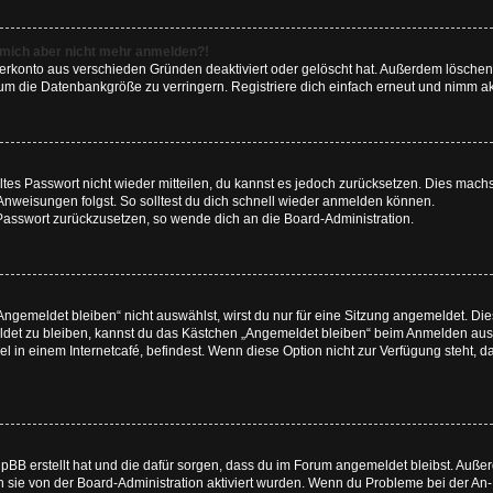
nn mich aber nicht mehr anmelden?!
zerkonto aus verschieden Gründen deaktiviert oder gelöscht hat. Außerdem löschen 
um die Datenbankgröße zu verringern. Registriere dich einfach erneut und nimm akt
altes Passwort nicht wieder mitteilen, du kannst es jedoch zurücksetzen. Dies mach
Anweisungen folgst. So solltest du dich schnell wieder anmelden können.
n Passwort zurückzusetzen, so wende dich an die Board-Administration.
gemeldet bleiben“ nicht auswählst, wirst du nur für eine Sitzung angemeldet. Di
det zu bleiben, kannst du das Kästchen „Angemeldet bleiben“ beim Anmelden ausw
l in einem Internetcafé, befindest. Wenn diese Option nicht zur Verfügung steht, 
phpBB erstellt hat und die dafür sorgen, dass du im Forum angemeldet bleibst. Au
n sie von der Board-Administration aktiviert wurden. Wenn du Probleme bei der An