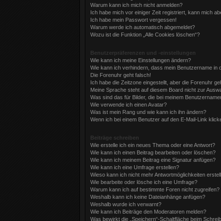
Warum kann ich mich nicht anmelden?
Ich habe mich vor einiger Zeit registriert, kann mich 
Ich habe mein Passwort vergessen!
Warum werde ich automatisch abgemeldet?
Wozu ist die Funktion „Alle Cookies löschen“?
Benutzerpräferenzen und -einstellungen
Wie kann ich meine Einstellungen ändern?
Wie kann ich verhindern, dass mein Benutzername in d
Die Forenuhr geht falsch!
Ich habe die Zeitzone eingestellt, aber die Forenuhr g
Meine Sprache steht auf diesem Board nicht zur Auswa
Was sind das für Bilder, die bei meinem Benutzernam
Wie verwende ich einen Avatar?
Was ist mein Rang und wie kann ich ihn ändern?
Wenn ich bei einem Benutzer auf den E-Mail-Link klick
Beiträge schreiben
Wie erstelle ich ein neues Thema oder eine Antwort?
Wie kann ich einen Beitrag bearbeiten oder löschen?
Wie kann ich meinem Beitrag eine Signatur anfügen?
Wie kann ich eine Umfrage erstellen?
Wieso kann ich nicht mehr Antwortmöglichkeiten erstel
Wie bearbeite oder lösche ich eine Umfrage?
Warum kann ich auf bestimmte Foren nicht zugreifen?
Weshalb kann ich keine Dateianhänge anfügen?
Weshalb wurde ich verwarnt?
Wie kann ich Beiträge den Moderatoren melden?
Was bewirkt die „Speichern“-Schaltfläche beim Schrei