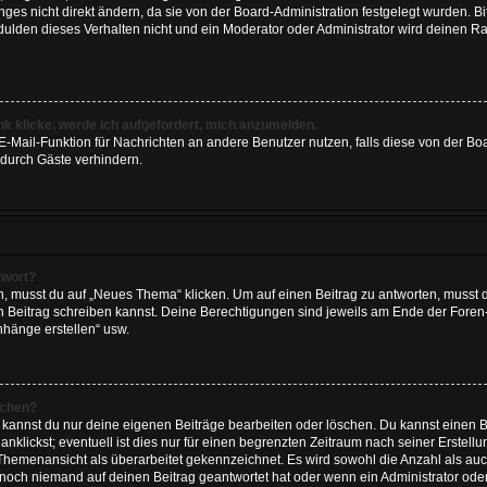
es nicht direkt ändern, da sie von der Board-Administration festgelegt wurden. Bi
lden dieses Verhalten nicht und ein Moderator oder Administrator wird deinen R
nk klicke, werde ich aufgefordert, mich anzumelden.
e E-Mail-Funktion für Nachrichten an andere Benutzer nutzen, falls diese von der Bo
durch Gäste verhindern.
twort?
musst du auf „Neues Thema“ klicken. Um auf einen Beitrag zu antworten, musst du
nen Beitrag schreiben kannst. Deine Berechtigungen sind jeweils am Ende der Foren- 
nhänge erstellen“ usw.
schen?
, kannst du nur deine eigenen Beiträge bearbeiten oder löschen. Du kannst einen 
nklickst; eventuell ist dies nur für einen begrenzten Zeitraum nach seiner Erstel
r Themenansicht als überarbeitet gekennzeichnet. Es wird sowohl die Anzahl als auc
 noch niemand auf deinen Beitrag geantwortet hat oder wenn ein Administrator oder