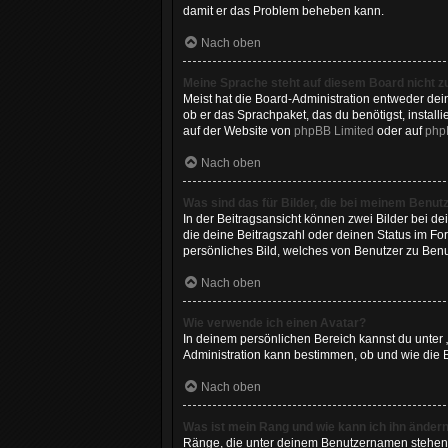
damit er das Problem beheben kann.
Nach oben
Meine Sprache steht auf diesem Board nicht z
Meist hat die Board-Administration entweder dein
ob er das Sprachpaket, das du benötigst, install
auf der Website von
phpBB Limited
oder auf
php
Nach oben
Was sind das für Bilder, die bei meinem Benu
In der Beitragsansicht können zwei Bilder bei de
die deine Beitragszahl oder deinen Status im For
persönliches Bild, welches von Benutzer zu Benut
Nach oben
Wie verwende ich einen Avatar?
In deinem persönlichen Bereich kannst du unter 
Administration kann bestimmen, ob und wie die B
Nach oben
Was ist mein Rang und wie kann ich ihn änder
Ränge, die unter deinem Benutzernamen stehen, z