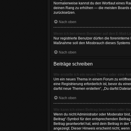
Normalerweise kannst du den Wortlaut eines Rang
deinen Rang zu erhöhen — die meisten Boards du
zurücksetzen.
Nach oben
Wenn ich bei einem Benutzer auf den E-Mail-Li
Nur registrierte Benutzer dürfen die forenintern
Maßnahme soll den Missbrauch dieses Systems 
Nach oben
Beiträge schreiben
Wie erstelle ich ein neues Thema oder eine An
Um ein neues Thema in einem Forum zu eröffnen, 
eine Registrierung erforderlich ist, bevor du ei
darfst neue Themen erstellen“, „Du darfst Dateia
Nach oben
Wie kann ich einen Beitrag bearbeiten oder lö
Wenn du nicht Administrator oder Moderator bist
Beitrag“-Symbol für den entsprechenden Beitrag a
Beitrag geantwortet hat, wird dein Beitrag in de
angezeigt. Dieser Hinweis erscheint nicht, wenn