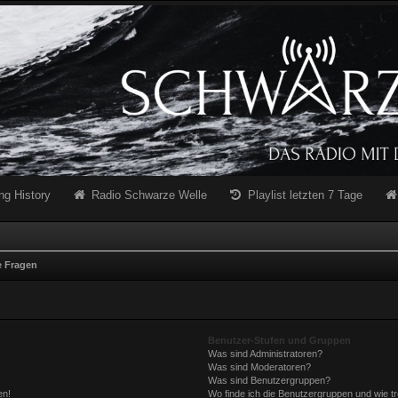
ng History
Radio Schwarze Welle
Playlist letzten 7 Tage
e Fragen
Benutzer-Stufen und Gruppen
Was sind Administratoren?
Was sind Moderatoren?
Was sind Benutzergruppen?
en!
Wo finde ich die Benutzergruppen und wie tr