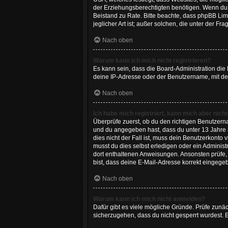
der Erziehungsberechtigten benötigen. Wenn du dir
Beistand zu Rate. Bitte beachte, dass phpBB Lim
jeglicher Art ist; außer solchen, die unter der 
Nach oben
Warum kann ich mich nicht registrieren?
Es kann sein, dass die Board-Administration die
deine IP-Adresse oder der Benutzername, mit dem
Nach oben
Ich habe mich registriert, kann mich aber nich
Überprüfe zuerst, ob du den richtigen Benutzer
und du angegeben hast, dass du unter 13 Jahre a
dies nicht der Fall ist, muss dein Benutzerkonto
musst du dies selbst erledigen oder ein Administra
dort enthaltenen Anweisungen. Ansonsten prüfe, 
bist, dass deine E-Mail-Adresse korrekt eingege
Nach oben
Warum kann ich mich nicht anmelden?
Dafür gibt es viele mögliche Gründe. Prüfe zunäc
sicherzugehen, dass du nicht gesperrt wurdest. E