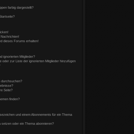
en farbig dargestellt?
tartseite?
icken!
 Nachrichten!
ed dieses Forums erhalten!
 ignorierten Mitglieder?
e oder zur Liste der ignorierten Mitglieder hinzufügen
?
n durchsuchen?
gebnisse?
e Seite?
hemen finden?
esezeichen und einem Abonnements für ein Thema
a setzen oder ein Thema abonnieren?