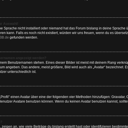
ur Auswahl!
e Sprache nicht installiert oder niemand hat das Forum bislang in deine Sprache ü
ieren kann. Falls es noch nicht existiert, würden wir uns freuen, wenn du es übers
BB.de
gefunden werden.
tzernamen angezeigt werden?
inem Benutzernamen stehen. Eines dieser Bilder ist meist mit deinem Rang verknüpf
um angeben. Das andere, meist größere, Bild wird auch als „Avatar“ bezeichnet. Es
zer unterschiedlich ist.
„Profil“ einen Avatar über eine der folgenden vier Methoden hinzufügen: Gravatar,
enutzer Avatare benutzen können. Wenn du keinen Avatar benutzen kannst, solltest
n?
eigen an, wie viele Beiträge du bislang erstellt hast oder identifizieren bestimm