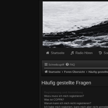
Radio Schwarze Welle Forum
Das Radio mit den Besten Dunklen Liedern
Startseite
Radio Hören
So
Schnellzugriff
FAQ
Startseite
Foren-Übersicht
Häufig gestellt
Häufig gestellte Fragen
Registrierung und Anmeldung
Wozu muss ich mich registrieren?
Was ist COPPA?
Warum kann ich mich nicht registrieren?
Ich habe mich registriert, kann mich aber nicht anmeld