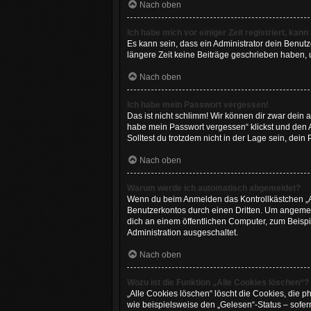
Nach oben
Ich habe mich vor einiger Zeit registriert, ka
Es kann sein, dass ein Administrator dein Benut
längere Zeit keine Beiträge geschrieben haben, 
Nach oben
Ich habe mein Passwort vergessen!
Das ist nicht schlimm! Wir können dir zwar dein 
habe mein Passwort vergessen“ klickst und den 
Solltest du trotzdem nicht in der Lage sein, dei
Nach oben
Warum werde ich automatisch abgemeldet?
Wenn du beim Anmelden das Kontrollkästchen „An
Benutzerkontos durch einen Dritten. Um angemel
dich an einem öffentlichen Computer, zum Beispie
Administration ausgeschaltet.
Nach oben
Wozu ist die Funktion „Alle Cookies löschen“?
„Alle Cookies löschen“ löscht die Cookies, die 
wie beispielsweise den „Gelesen“-Status – sofer