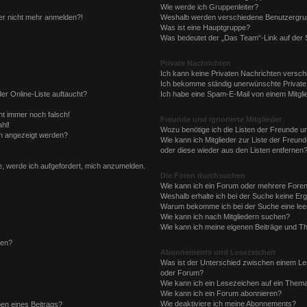
Wie werde ich Gruppenleiter?
aber nicht mehr anmelden?!
Weshalb werden verschiedene Benutzergrupp
Was ist eine Hauptgruppe?
Was bedeutet der „Das Team“-Link auf der S
Private Nachrichten
Ich kann keine Privaten Nachrichten versch
Ich bekomme ständig unerwünschte Private
er Online-Liste auftaucht?
Ich habe eine Spam-E-Mail von einem Mitgli
eht immer noch falsch!
Freunde und ignorierte Mitglieder
hl!
Wozu benötige ich die Listen der Freunde und
en angezeigt werden?
Wie kann ich Mitglieder zur Liste der Freund
oder diese wieder aus den Listen entfernen
e, werde ich aufgefordert, mich anzumelden.
Die Foren durchsuchen
Wie kann ich ein Forum oder mehrere Fore
Weshalb erhalte ich bei der Suche keine Er
Warum bekomme ich bei der Suche eine leer
Wie kann ich nach Mitgliedern suchen?
Wie kann ich meine eigenen Beiträge und T
len?
Abonnements und Lesezeichen
Was ist der Unterschied zwischen einem L
oder Forum?
Wie kann ich ein Lesezeichen auf ein Them
Wie kann ich ein Forum abonnieren?
Wie deaktiviere ich meine Abonnements?
ben eines Beitrags?