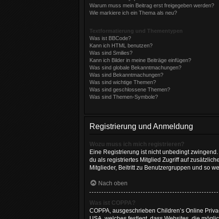
Warum muss mein Beitrag erst freigegeben werden?
Wie markiere ich ein Thema als neu?
Textformatierung und Thementypen
Was ist BBCode?
Kann ich HTML benutzen?
Was sind Smilies?
Kann ich Bilder in meine Beiträge einfügen?
Was sind globale Bekanntmachungen?
Was sind Bekanntmachungen?
Was sind wichtige Themen?
Was sind geschlossene Themen?
Was sind Themen-Symbole?
Registrierung und Anmeldung
Wozu muss ich mich registrieren?
Eine Registrierung ist nicht unbedingt zwingend. 
du als registriertes Mitglied Zugriff auf zusätzl
Mitglieder, Beitritt zu Benutzergruppen und so wei
Nach oben
Was ist COPPA?
COPPA, ausgeschrieben Children’s Online Privacy
USA, welches festlegt, dass Websites, die mögl