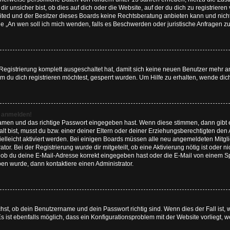
 unsicher bist, ob dies auf dich oder die Website, auf der du dich zu registrieren ve
ited und der Besitzer dieses Boards keine Rechtsberatung anbieten kann und nicht
Frage „An wen soll ich mich wenden, falls es Beschwerden oder juristische Anfragen
 Registrierung komplett ausgeschaltet hat, damit sich keine neuen Benutzer mehr
 du dich registrieren möchtest, gesperrt wurden. Um Hilfe zu erhalten, wende dich
t anmelden!
namen und das richtige Passwort eingegeben hast. Wenn diese stimmen, dann gibt
lt bist, musst du bzw. einer deiner Eltern oder deiner Erziehungsberechtigten den
 vielleicht aktiviert werden. Bei einigen Boards müssen alle neu angemeldeten Mitgl
tor. Bei der Registrierung wurde dir mitgeteilt, ob eine Aktivierung nötig ist oder n
ob du deine E-Mail-Adresse korrekt eingegeben hast oder die E-Mail von einem Spa
ben wurde, dann kontaktiere einen Administrator.
hst, ob dein Benutzername und dein Passwort richtig sind. Wenn dies der Fall ist,
s ist ebenfalls möglich, dass ein Konfigurationsproblem mit der Website vorliegt, 