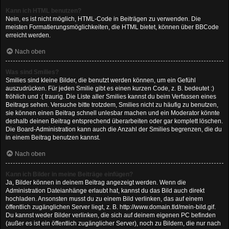
Kann ich HTML benutzen?
Nein, es ist nicht möglich, HTML-Code in Beiträgen zu verwenden. Die
meisten Formatierungsmöglichkeiten, die HTML bietet, können über BBCode
erreicht werden.
Nach oben
Was sind Smilies?
Smilies sind kleine Bilder, die benutzt werden können, um ein Gefühl
auszudrücken. Für jeden Smilie gibt es einen kurzen Code, z. B. bedeutet :)
fröhlich und :( traurig. Die Liste aller Smilies kannst du beim Verfassen eines
Beitrags sehen. Versuche bitte trotzdem, Smilies nicht zu häufig zu benutzen,
sie können einen Beitrag schnell unlesbar machen und ein Moderator könnte
deshalb deinen Beitrag entsprechend überarbeiten oder gar komplett löschen.
Die Board-Administration kann auch die Anzahl der Smilies begrenzen, die du
in einem Beitrag benutzen kannst.
Nach oben
Kann ich Bilder in meine Beiträge einfügen?
Ja, Bilder können in deinem Beitrag angezeigt werden. Wenn die
Administration Dateianhänge erlaubt hat, kannst du das Bild auch direkt
hochladen. Ansonsten musst du zu einem Bild verlinken, das auf einem
öffentlich zugänglichen Server liegt, z. B. http://www.domain.tld/mein-bild.gif.
Du kannst weder Bilder verlinken, die sich auf deinem eigenen PC befinden
(außer es ist ein öffentlich zugänglicher Server), noch zu Bildern, die nur nach