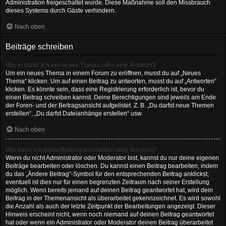
Administration freigeschaltet wurde. Diese Maßnahme soll den Missbrauch
dieses Systems durch Gäste verhindern.
Nach oben
Beiträge schreiben
Wie erstelle ich ein neues Thema oder eine Antwort?
Um ein neues Thema in einem Forum zu eröffnen, musst du auf „Neues
Thema“ klicken. Um auf einen Beitrag zu antworten, musst du auf „Antworten“
klicken. Es könnte sein, dass eine Registrierung erforderlich ist, bevor du
einen Beitrag schreiben kannst. Deine Berechtigungen sind jeweils am Ende
der Foren- und der Beitragsansicht aufgelistet. Z. B. „Du darfst neue Themen
erstellen“, „Du darfst Dateianhänge erstellen“ usw.
Nach oben
Wie kann ich einen Beitrag bearbeiten oder löschen?
Wenn du nicht Administrator oder Moderator bist, kannst du nur deine eigenen
Beiträge bearbeiten oder löschen. Du kannst einen Beitrag bearbeiten, indem
du das „Ändere Beitrag“-Symbol für den entsprechenden Beitrag anklickst;
eventuell ist dies nur für einen begrenzten Zeitraum nach seiner Erstellung
möglich. Wenn bereits jemand auf deinen Beitrag geantwortet hat, wird dein
Beitrag in der Themenansicht als überarbeitet gekennzeichnet. Es wird sowohl
die Anzahl als auch der letzte Zeitpunkt der Bearbeitungen angezeigt. Dieser
Hinweis erscheint nicht, wenn noch niemand auf deinen Beitrag geantwortet
hat oder wenn ein Administrator oder Moderator deinen Beitrag überarbeitet