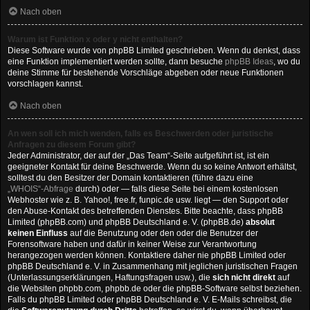
Nach oben
Warum ist Funktion x oder y nicht enthalten?
Diese Software wurde von phpBB Limited geschrieben. Wenn du denkst, dass
eine Funktion implementiert werden sollte, dann besuche
phpBB Ideas
, wo du
deine Stimme für bestehende Vorschläge abgeben oder neue Funktionen
vorschlagen kannst.
Nach oben
An wen soll ich mich wenden, falls es Beschwerden oder juristische
Anfragen zu diesem Forum gibt?
Jeder Administrator, der auf der „Das Team“-Seite aufgeführt ist, ist ein
geeigneter Kontakt für deine Beschwerde. Wenn du so keine Antwort erhältst,
solltest du den Besitzer der Domain kontaktieren (führe dazu eine
„WHOIS“-Abfrage
durch) oder — falls diese Seite bei einem kostenlosen
Webhoster wie z. B. Yahoo!, free.fr, funpic.de usw. liegt — den Support oder
den Abuse-Kontakt des betreffenden Dienstes. Bitte beachte, dass phpBB
Limited (phpBB.com) und phpBB Deutschland e. V. (phpBB.de)
absolut
keinen Einfluss
auf die Benutzung oder den oder die Benutzer der
Forensoftware haben und dafür in keiner Weise zur Verantwortung
herangezogen werden können. Kontaktiere daher nie phpBB Limited oder
phpBB Deutschland e. V. in Zusammenhang mit jeglichen juristischen Fragen
(Unterlassungserklärungen, Haftungsfragen usw.), die
sich nicht direkt
auf
die Websiten phpbb.com, phpbb.de oder die phpBB-Software selbst beziehen.
Falls du phpBB Limited oder phpBB Deutschland e. V. E-Mails schreibst, die