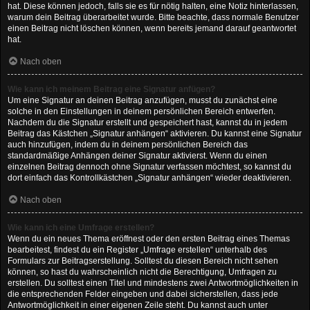
hat. Diese können jedoch, falls sie es für nötig halten, eine Notiz hinterlassen,
warum dein Beitrag überarbeitet wurde. Bitte beachte, dass normale Benutzer
einen Beitrag nicht löschen können, wenn bereits jemand darauf geantwortet
hat.
Nach oben
Wie kann ich meinem Beitrag eine Signatur anfügen?
Um eine Signatur an deinen Beitrag anzufügen, musst du zunächst eine
solche in den Einstellungen in deinem persönlichen Bereich entwerfen.
Nachdem du die Signatur erstellt und gespeichert hast, kannst du in jedem
Beitrag das Kästchen „Signatur anhängen“ aktivieren. Du kannst eine Signatur
auch hinzufügen, indem du in deinem persönlichen Bereich das
standardmäßige Anhängen deiner Signatur aktivierst. Wenn du einen
einzelnen Beitrag dennoch ohne Signatur verfassen möchtest, so kannst du
dort einfach das Kontrollkästchen „Signatur anhängen“ wieder deaktivieren.
Nach oben
Wie kann ich eine Umfrage erstellen?
Wenn du ein neues Thema eröffnest oder den ersten Beitrag eines Themas
bearbeitest, findest du ein Register „Umfrage erstellen“ unterhalb des
Formulars zur Beitragserstellung. Solltest du diesen Bereich nicht sehen
können, so hast du wahrscheinlich nicht die Berechtigung, Umfragen zu
erstellen. Du solltest einen Titel und mindestens zwei Antwortmöglichkeiten in
die entsprechenden Felder eingeben und dabei sicherstellen, dass jede
Antwortmöglichkeit in einer eigenen Zeile steht. Du kannst auch unter