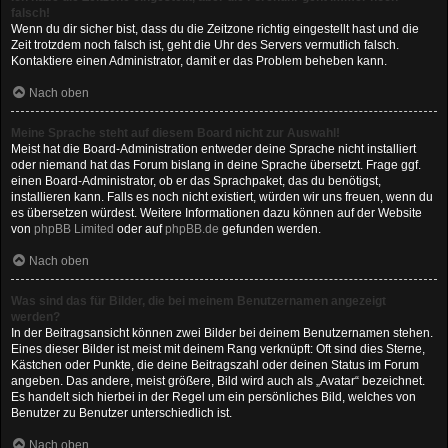
falsch!
Wenn du dir sicher bist, dass du die Zeitzone richtig eingestellt hast und die
Zeit trotzdem noch falsch ist, geht die Uhr des Servers vermutlich falsch.
Kontaktiere einen Administrator, damit er das Problem beheben kann.
Nach oben
Meine Sprache steht auf diesem Board nicht zur Auswahl!
Meist hat die Board-Administration entweder deine Sprache nicht installiert
oder niemand hat das Forum bislang in deine Sprache übersetzt. Frage ggf.
einen Board-Administrator, ob er das Sprachpaket, das du benötigst,
installieren kann. Falls es noch nicht existiert, würden wir uns freuen, wenn du
es übersetzen würdest. Weitere Informationen dazu können auf der Website
von
phpBB Limited
oder auf
phpBB.de
gefunden werden.
Nach oben
Was sind das für Bilder, die bei meinem Benutzernamen angezeigt
werden?
In der Beitragsansicht können zwei Bilder bei deinem Benutzernamen stehen.
Eines dieser Bilder ist meist mit deinem Rang verknüpft: Oft sind dies Sterne,
Kästchen oder Punkte, die deine Beitragszahl oder deinen Status im Forum
angeben. Das andere, meist größere, Bild wird auch als „Avatar“ bezeichnet.
Es handelt sich hierbei in der Regel um ein persönliches Bild, welches von
Benutzer zu Benutzer unterschiedlich ist.
Nach oben