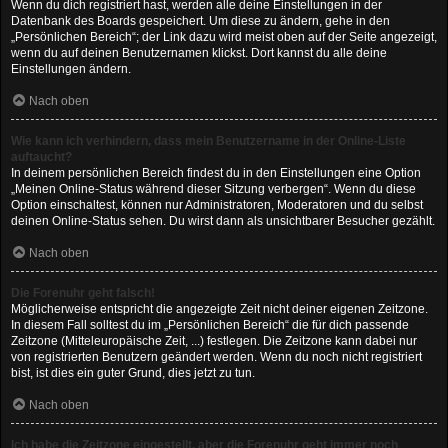
Wenn du dich registriert hast, werden alle deine Einstellungen in der
Datenbank des Boards gespeichert. Um diese zu ändern, gehe in den
„Persönlichen Bereich“; der Link dazu wird meist oben auf der Seite angezeigt,
wenn du auf deinen Benutzernamen klickst. Dort kannst du alle deine
Einstellungen ändern.
Nach oben
Wie kann ich verhindern, dass mein Benutzername in der Online-Liste
auftaucht?
In deinem persönlichen Bereich findest du in den Einstellungen eine Option
„Meinen Online-Status während dieser Sitzung verbergen“. Wenn du diese
Option einschaltest, können nur Administratoren, Moderatoren und du selbst
deinen Online-Status sehen. Du wirst dann als unsichtbarer Besucher gezählt.
Nach oben
Die Forenuhr geht falsch!
Möglicherweise entspricht die angezeigte Zeit nicht deiner eigenen Zeitzone.
In diesem Fall solltest du im „Persönlichen Bereich“ die für dich passende
Zeitzone (Mitteleuropäische Zeit, ...) festlegen. Die Zeitzone kann dabei nur
von registrierten Benutzern geändert werden. Wenn du noch nicht registriert
bist, ist dies ein guter Grund, dies jetzt zu tun.
Nach oben
Ich habe die Zeitzone eingestellt, aber die Forenuhr geht immer noch