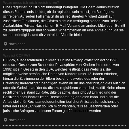
Wozu muss ich mich registrieren?
Eine Registrierung ist nicht unbedingt zwingend. Die Board-Administration
dieses Forums entscheidet, ob du registriert sein musst, um Beiträge zu
schreiben. Auf jeden Fall erhältst du als registriertes Mitglied Zugriff auf
zusätzliche Funktionen, die Gästen nicht zur Verfügung stehen: zum Beispiel
Avatarbilder, Private Nachrichten, E-Mail-Versand an andere Mitglieder, Beitritt
zu Benutzergruppen und so weiter. Wir empfehlen dir eine Anmeldung, da sie
schnell erledigt ist und dir zahlreiche Vorteile bietet.
Nach oben
Was ist COPPA?
COPPA, ausgeschrieben Children’s Online Privacy Protection Act of 1998
(deutsch: Gesetz zum Schutz der Privatsphäre von Kindern im Internet von
1998) ist ein Gesetz in den USA, welches festlegt, dass Websites, die
möglicherweise persönliche Daten von Kindern unter 13 Jahren erheben,
hierzu die Zustimmung der Eltern beziehungsweise des oder der
Erziehungsberechtigten benötigen. Wenn du dir unsicher bist, ob dies auf dich
oder die Website, auf der du dich zu registrieren versuchst, zutrifft, ziehe einen
rechtlichen Beistand zu Rate. Bitte beachte, dass phpBB Limited und der
Besitzer dieses Boards keine Rechtsberatung anbieten kann und nicht die
Anlaufstelle für Rechtsangelegenheiten jeglicher Art ist; außer solchen, die
unter der Frage „An wen soll ich mich wenden, falls es Beschwerden oder
juristische Anfragen zu diesem Forum gibt?“ behandelt werden.
Nach oben