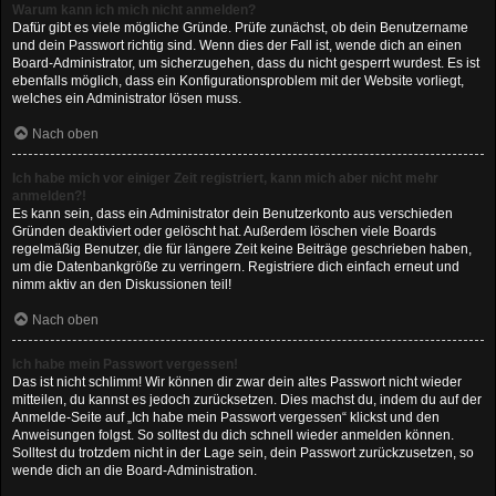
Warum kann ich mich nicht anmelden?
Dafür gibt es viele mögliche Gründe. Prüfe zunächst, ob dein Benutzername
und dein Passwort richtig sind. Wenn dies der Fall ist, wende dich an einen
Board-Administrator, um sicherzugehen, dass du nicht gesperrt wurdest. Es ist
ebenfalls möglich, dass ein Konfigurationsproblem mit der Website vorliegt,
welches ein Administrator lösen muss.
Nach oben
Ich habe mich vor einiger Zeit registriert, kann mich aber nicht mehr
anmelden?!
Es kann sein, dass ein Administrator dein Benutzerkonto aus verschieden
Gründen deaktiviert oder gelöscht hat. Außerdem löschen viele Boards
regelmäßig Benutzer, die für längere Zeit keine Beiträge geschrieben haben,
um die Datenbankgröße zu verringern. Registriere dich einfach erneut und
nimm aktiv an den Diskussionen teil!
Nach oben
Ich habe mein Passwort vergessen!
Das ist nicht schlimm! Wir können dir zwar dein altes Passwort nicht wieder
mitteilen, du kannst es jedoch zurücksetzen. Dies machst du, indem du auf der
Anmelde-Seite auf „Ich habe mein Passwort vergessen“ klickst und den
Anweisungen folgst. So solltest du dich schnell wieder anmelden können.
Solltest du trotzdem nicht in der Lage sein, dein Passwort zurückzusetzen, so
wende dich an die Board-Administration.