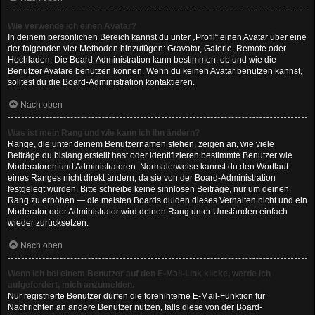
Wie verwende ich einen Avatar?
In deinem persönlichen Bereich kannst du unter „Profil“ einen Avatar über eine
der folgenden vier Methoden hinzufügen: Gravatar, Galerie, Remote oder
Hochladen. Die Board-Administration kann bestimmen, ob und wie die
Benutzer Avatare benutzen können. Wenn du keinen Avatar benutzen kannst,
solltest du die Board-Administration kontaktieren.
Nach oben
Was ist mein Rang und wie kann ich ihn ändern?
Ränge, die unter deinem Benutzernamen stehen, zeigen an, wie viele
Beiträge du bislang erstellt hast oder identifizieren bestimmte Benutzer wie
Moderatoren und Administratoren. Normalerweise kannst du den Wortlaut
eines Ranges nicht direkt ändern, da sie von der Board-Administration
festgelegt wurden. Bitte schreibe keine sinnlosen Beiträge, nur um deinen
Rang zu erhöhen — die meisten Boards dulden dieses Verhalten nicht und ein
Moderator oder Administrator wird deinen Rang unter Umständen einfach
wieder zurücksetzen.
Nach oben
Wenn ich bei einem Benutzer auf den E-Mail-Link klicke, werde ich
aufgefordert, mich anzumelden.
Nur registrierte Benutzer dürfen die foreninterne E-Mail-Funktion für
Nachrichten an andere Benutzer nutzen, falls diese von der Board-