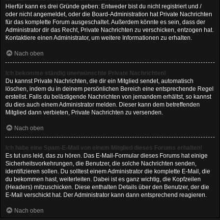
Hierfür kann es drei Gründe geben: Entweder bist du nicht registriert und /
oder nicht angemeldet, oder die Board-Administration hat Private Nachrichten
für das komplette Forum ausgeschaltet. Außerdem könnte es sein, dass der
Administrator dir das Recht, Private Nachrichten zu verschicken, entzogen hat.
Kontaktiere einen Administrator, um weitere Informationen zu erhalten.
Nach oben
Ich bekomme ständig unerwünschte Private Nachrichten!
Du kannst Private Nachrichten, die dir ein Mitglied sendet, automatisch
löschen, indem du in deinem persönlichen Bereich eine entsprechende Regel
erstellst. Falls du belästigende Nachrichten von jemandem erhältst, so kannst
du dies auch einem Administrator melden. Dieser kann dem betreffenden
Mitglied dann verbieten, Private Nachrichten zu versenden.
Nach oben
Ich habe eine Spam-E-Mail von einem Mitglied dieses Forums erhalten!
Es tut uns leid, das zu hören. Das E-Mail-Formular dieses Forums hat einige
Sicherheitsvorkehrungen, die Benutzer, die solche Nachrichten senden,
identifizieren sollen. Du solltest einem Administrator die komplette E-Mail, die
du bekommen hast, weiterleiten. Dabei ist es ganz wichtig, die Kopfzeilen
(Headers) mitzuschicken. Diese enthalten Details über den Benutzer, der die
E-Mail verschickt hat. Der Administrator kann dann entsprechend reagieren.
Nach oben