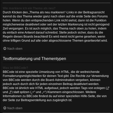
Wie markiere ich ein Thema als neu?
Durch Klicken des „Thema als neu markieren“-Links in der Beitragsansicht
kannst du das Thema wieder ganz nach oben auf die erste Seite des Forums
holen. Wenn du den entsprechenden Link nicht siehst, dann ist die Funktion
möglicherweise deaktiviert oder seit der letzten Markierung ist nicht genügend
Zeit vergangen. Es ist auch möglich, das Thema nach oben zu holen, indem
du einfach eine Antwort darauf schreibst. Stelle jedoch sicher, dass du die
Regeln dieses Boards beachtest! Es wird meist nicht gerne gesehen, wenn
ohne triftigen Grund auf alte oder abgeschlossene Themen geantwortet wird.
Nach oben
Textformatierung und Thementypen
Was ist BBCode?
BBCode ist eine spezielle Umsetzung von HTML, die dir weitreichende
Formatierungsmöglichkeiten für deinen Text gibt. Die Rechte zur Verwendung
von BBCode werden durch die Board-Administration vergeben, können
jedoch auch durch dich für jeden einzelnen Beitrag deaktiviert werden.
BBCode ist ähnlich wie HTML aufgebaut, jedoch werden Tags von eckigen („[“
und „]“) statt spitzen („<“ und „>“) Klammern eingeschlossen. Weitere
Informationen zu BBCode findest du auf einer speziellen Hilfe-Seite, die von
der Seite zur Beitragserstellung aus zugänglich ist.
Nach oben