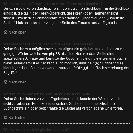
Wie kann ich ein Forum oder mehrere Foren durchsuchen?
Du kannst die Foren durchsuchen, indem du einen Suchbegriff in die Suchbox
eingibst, die du in der Foren-Übersicht, der Foren- oder Themenansicht
findest. Erweiterte Suchmöglichkeiten erhältst du, indem du den „Erweiterte
Suche“-Link anklickst, der von jeder Seite des Forums aus verfügbar ist.
Nach oben
Weshalb erhalte ich bei der Suche keine Ergebnisse?
Deine Suche war möglicherweise zu allgemein gehalten und enthielt zu viele
gängige Wörter, welche von phpBB nicht indiziert werden. Stelle eine
spezifischere Anfrage und benutze die Optionen, die dir die erweiterte Suche
bietet. Außerdem ist es natürlich auch möglich, dass dein(e) Suchbegriff(e)
hier nirgends im Forum verwendet wurden. Prüfe ggf. die Rechtschreibung der
Begriffe!
Nach oben
Warum bekomme ich bei der Suche eine leere Seite?
Deine Suche lieferte zu viele Ergebnisse, somit konnte der Webserver sie
nicht verarbeiten. Benutze die erweiterte Suche und gib spezifischere
Suchbegriffe ein oder beschränke die Suche auf verschiedene Unterforen.
Nach oben
Wie kann ich nach Mitgliedern suchen?