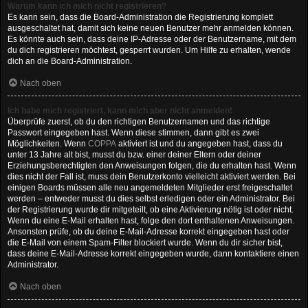
Warum kann ich mich nicht registrieren?
Es kann sein, dass die Board-Administration die Registrierung komplett
ausgeschaltet hat, damit sich keine neuen Benutzer mehr anmelden können.
Es könnte auch sein, dass deine IP-Adresse oder der Benutzername, mit dem
du dich registrieren möchtest, gesperrt wurden. Um Hilfe zu erhalten, wende
dich an die Board-Administration.
Nach oben
Ich habe mich registriert, kann mich aber nicht anmelden!
Überprüfe zuerst, ob du den richtigen Benutzernamen und das richtige
Passwort eingegeben hast. Wenn diese stimmen, dann gibt es zwei
Möglichkeiten. Wenn
COPPA
aktiviert ist und du angegeben hast, dass du
unter 13 Jahre alt bist, musst du bzw. einer deiner Eltern oder deiner
Erziehungsberechtigten den Anweisungen folgen, die du erhalten hast. Wenn
dies nicht der Fall ist, muss dein Benutzerkonto vielleicht aktiviert werden. Bei
einigen Boards müssen alle neu angemeldeten Mitglieder erst freigeschaltet
werden – entweder musst du dies selbst erledigen oder ein Administrator. Bei
der Registrierung wurde dir mitgeteilt, ob eine Aktivierung nötig ist oder nicht.
Wenn du eine E-Mail erhalten hast, folge den dort enthaltenen Anweisungen.
Ansonsten prüfe, ob du deine E-Mail-Adresse korrekt eingegeben hast oder
die E-Mail von einem Spam-Filter blockiert wurde. Wenn du dir sicher bist,
dass deine E-Mail-Adresse korrekt eingegeben wurde, dann kontaktiere einen
Administrator.
Nach oben